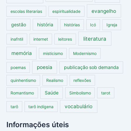
evangelho
escolas literarias
espiritualidade
gestão
história
histórias
Icó
Igreja
literatura
inafntil
internet
leitores
memória
misticismo
Modernismo
poesia
publicação sob demanda
poemas
quinhentismo
Realismo
reflexões
Saúde
Romantismo
Simbolismo
tarot
vocabulário
tarô
tarô indígena
Informações úteis