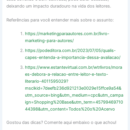
deixando um impacto duradouro na vida dos leitores.
Referências para você entender mais sobre o assunto:
https://marketingparaautores.com.br/livro-
marketing-para-autores/
https://podeditora.com.br/2023/07/05/qualis-
capes-entenda-a-importancia-dessa-avaliacao/
https://www.estantevirtual.com.br/wtrlivros/mora
es-debora-a-relacao-entre-leitor-e-texto-
literario-4011595029?
msclkid=7deefb236d921213e0029e15ffce9a54&
utm_source=bing&utm_medium=cpc&utm_campa
ign=Shopping%20Base&utm_term=45799469710
44398&utm_content=Todos%20o%20Acervo
Gostou das dicas? Comente aqui em
baixo o que achou!