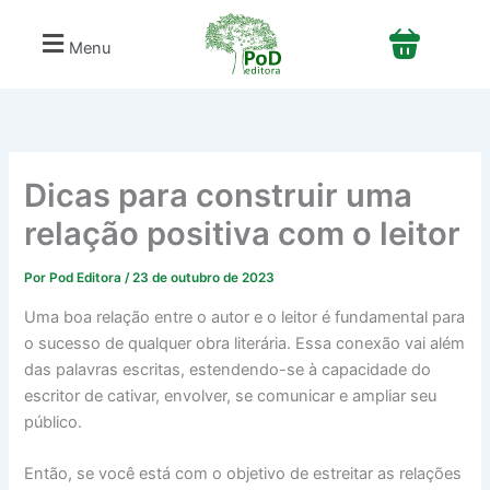
C
Ir
a
para
Menu
t
o
e
conteúdo
g
o
r
i
a
Dicas para construir uma
s
relação positiva com o leitor
Por
Pod Editora
/
23 de outubro de 2023
Uma boa relação entre o autor e o leitor é fundamental para
o sucesso de qualquer obra literária. Essa conexão vai além
das palavras escritas, estendendo-se à capacidade do
escritor de cativar, envolver, se comunicar e ampliar seu
público.
Então, se você está com o objetivo de estreitar as relações