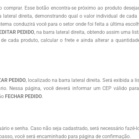
o comprar. Esse botão encontra-se próximo ao produto desejad
a lateral direita, demonstrando qual o valor individual de cad
stema conduzirá você para o setor onde foi feita a última esco
EDITAR PEDIDO
, na barra lateral direita, obtendo assim uma l
s de cada produto, calcular o frete e ainda alterar a quanti
ZAR PEDIDO
, localizado na barra lateral direita. Será exibida a
rio. Nessa página, você deverá informar um CEP válido para 
tão
FECHAR PEDIDO
.
ário e senha. Caso não seja cadastrado, será necessário fazê-lo
 passo, você será encaminhado para página de confirmação.