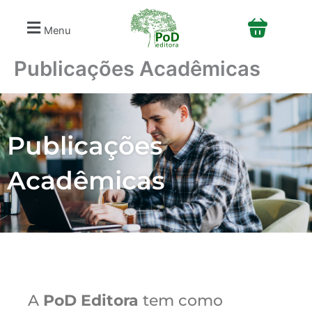
Ir
para
Menu
o
conteúdo
Publicações Acadêmicas
Publicações
Acadêmicas
A
PoD Editora
tem como