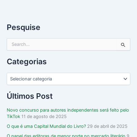
Pesquise
P
e
s
Categorias
q
u
i
s
a
r
Últimos Post
p
o
Novo concurso para autores independentes será feito pelo
r
TikTok
11 de agosto de 2025
:
O que é uma Capital Mundial do Livro?
29 de abril de 2025
O papel das editoras de menor porte no mercado literário
9