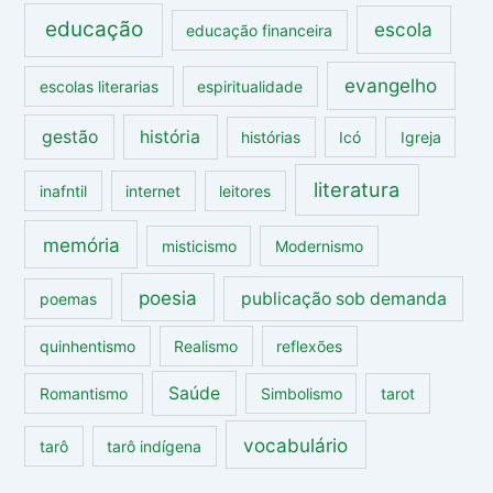
educação
escola
educação financeira
evangelho
escolas literarias
espiritualidade
gestão
história
histórias
Icó
Igreja
literatura
inafntil
internet
leitores
memória
misticismo
Modernismo
poesia
publicação sob demanda
poemas
quinhentismo
Realismo
reflexões
Saúde
Romantismo
Simbolismo
tarot
vocabulário
tarô
tarô indígena