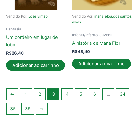
Vendido Por:
Jose Simao
Vendido Por:
maria eloa.dos santos
alves
Fantasia
Infantil/Infanto-Juvenil
Um cordeiro em lugar de
A história de Maria Flor
lobo
R$
48,40
R$
26,40
Adicionar ao carrinho
Adicionar ao carrinho
←
1
2
3
4
5
6
…
34
35
36
→