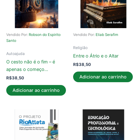
Vendido Por:
Robson do Espirito
Vendido Por:
Eliab Serafim
Santo
Religião
Autoajuda
Entre o Átrio e o Altar
O cesto não é o fim – é
R$
38,50
apenas o começo…
Adicionar ao carrinho
R$
38,50
Adicionar ao carrinho