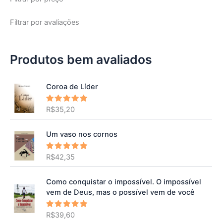
Filtrar por avaliações
Produtos bem avaliados
Coroa de Líder
R$
35,20
Avaliação
5.00
de 5
Um vaso nos cornos
R$
42,35
Avaliação
5.00
de 5
Como conquistar o impossível. O impossível
vem de Deus, mas o possível vem de você
R$
39,60
Avaliação
5.00
de 5