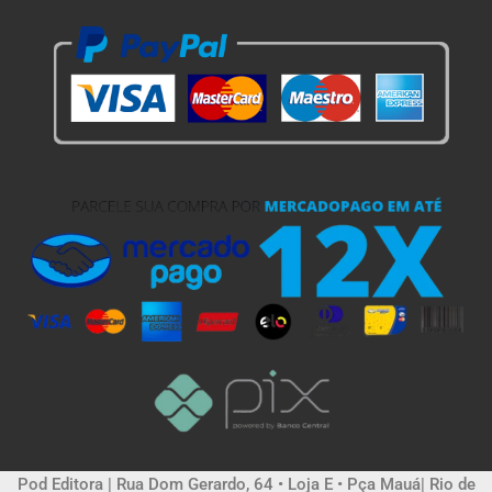
Pod Editora | Rua Dom Gerardo, 64 • Loja E • Pça Mauá| Rio de