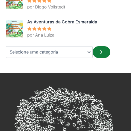
por Diogo Vollstedt
Avaliação
5
de 5
As Aventuras da Cobra Esmeralda
por Ana Luiza
Avaliação
5
de 5