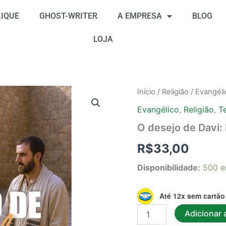
IQUE
GHOST-WRITER
A EMPRESA
BLOG
LOJA
O
Início
/
Religião
/
Evangéli
desejo
Evangélico
,
Religião
,
T
de
Davi:
O desejo de Davi
bebendo
do
R$
33,00
poço
de
Disponibilidade:
500 e
Belém
quantidade
Até 12x sem cartão
Adicionar 