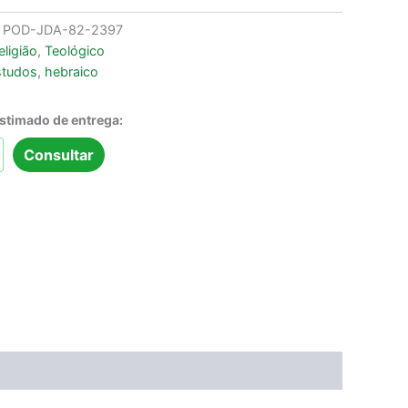
:
POD-JDA-82-2397
eligião
,
Teológico
studos
,
hebraico
estimado de entrega:
Consultar