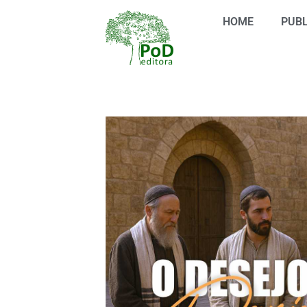
Ir
HOME
PUBL
para
o
conteúdo