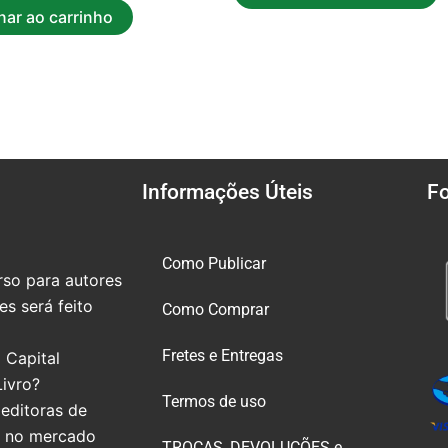
nar ao carrinho
Informações Úteis
F
Como Publicar
so para autores
s será feito
Como Comprar
Fretes e Entregas
 Capital
Livro?
Termos de uso
editoras de
e no mercado
TROCAS, DEVOLUÇÕES e