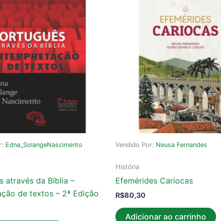
r:
Edna_SolangeNascimento
Vendido Por:
Neusa Fernandes
História
 através da Bíblia –
Efemérides Cariocas
ação de textos – 2ª Edição
R$
80,30
Adicionar ao carrinho