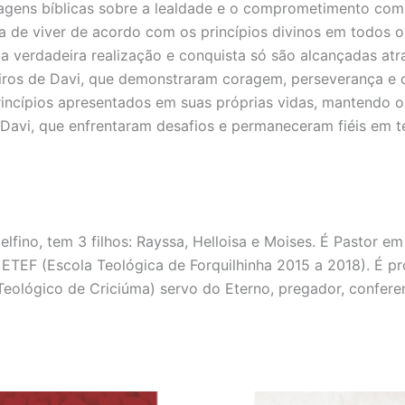
gens bíblicas sobre a lealdade e o comprometimento com D
a de viver de acordo com os princípios divinos em todos os 
 a verdadeira realização e conquista só são alcançadas atr
reiros de Davi, que demonstraram coragem, perseverança e
princípios apresentados em suas próprias vidas, mantendo 
 Davi, que enfrentaram desafios e permaneceram fiéis em t
lfino, tem 3 filhos: Rayssa, Helloisa e Moises. É Pastor
TEF (Escola Teológica de Forquilhinha 2015 a 2018). É p
eológico de Criciúma) servo do Eterno, pregador, conferenci