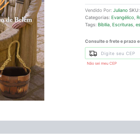
Vendido Por:
Juliano
SKU
Categorias:
Evangélico
,
R
Tags:
Bíbllia
,
Escrituras
,
e
Consulte o frete e prazo 
Não sei meu CEP
ÃO
Avaliações (0)