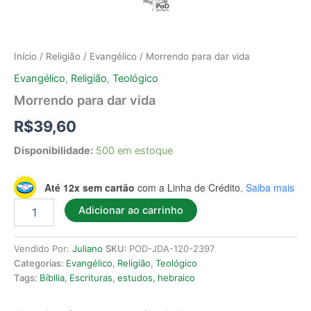
Início
/
Religião
/
Evangélico
/ Morrendo para dar vida
Evangélico
,
Religião
,
Teológico
Morrendo para dar vida
R$
39,60
Disponibilidade:
500 em estoque
Até 12x sem cartão
com a Linha de Crédito.
Saiba mais
Adicionar ao carrinho
Vendido Por:
Juliano
SKU:
POD-JDA-120-2397
Categorias:
Evangélico
,
Religião
,
Teológico
Tags:
Bíbllia
,
Escrituras
,
estudos
,
hebraico