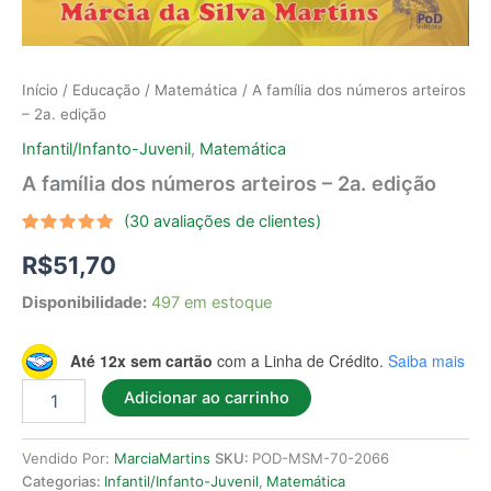
Início
/
Educação
/
Matemática
/ A família dos números arteiros
– 2a. edição
Infantil/Infanto-Juvenil
,
Matemática
A família dos números arteiros – 2a. edição
(
30
avaliações de clientes)
Avaliado
30
R$
51,70
como
5.00
de 5, com
baseado
Disponibilidade:
497 em estoque
em
avaliações
de
clientes
Até 12x sem cartão
com a Linha de Crédito.
Saiba mais
Adicionar ao carrinho
Vendido Por:
MarciaMartins
SKU:
POD-MSM-70-2066
Categorias:
Infantil/Infanto-Juvenil
,
Matemática