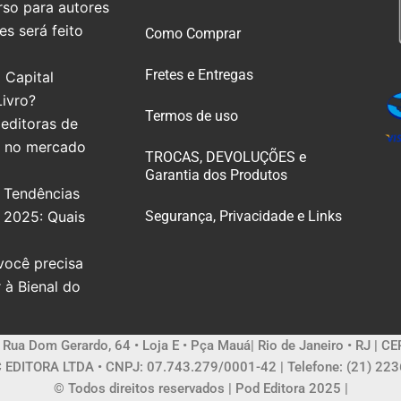
so para autores
s será feito
Como Comprar
Fretes e Entregas
 Capital
Livro?
Termos de uso
editoras de
e no mercado
TROCAS, DEVOLUÇÕES e
Garantia dos Produtos
 Tendências
e 2025: Quais
Segurança, Privacidade e Links
você precisa
r à Bienal do
| Rua Dom Gerardo, 64 • Loja E • Pça Mauá| Rio de Janeiro • RJ | C
 EDITORA LTDA • CNPJ: 07.743.279/0001-42 | Telefone: (21) 22
© Todos direitos reservados | Pod Editora 2025 |