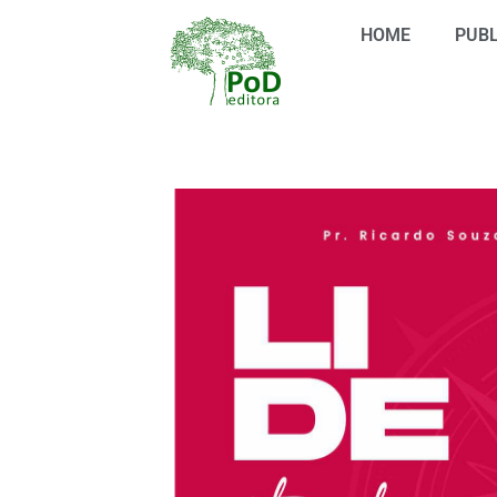
Ir
HOME
PUBL
para
o
conteúdo