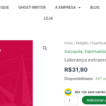
IQUE
GHOST-WRITER
A EMPRESA
BLOG
LOJA
Liderança
Início
/
Religião
/
Espiritua
extraordinária
Autoajuda
,
Espiritualid
quantidade
Liderança extraor
R$
31,90
Disponibilidade:
497 e
Até 12x sem cartão
Adicionar 