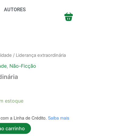
AUTORES
lidade
/ Liderança extraordinária
ade
,
Não-Ficção
dinária
m estoque
com a Linha de Crédito.
Saiba mais
ao carrinho