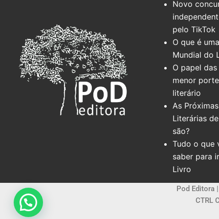
Novo concur
independente
pelo TikTok
O que é uma
Mundial do 
O papel das 
menor port
literário
As Próximas
Literárias d
são?
Tudo o que 
saber para i
Livro
Pod Editora 
CTRL C