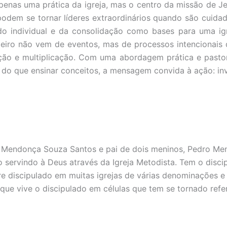
apenas uma prática da igreja, mas o centro da missão de Jes
odem se tornar líderes extraordinários quando são cuid
do individual e da consolidação como bases para uma igre
eiro não vem de eventos, mas de processos intencionais
ção e multiplicação. Com uma abordagem prática e pastoral
 do que ensinar conceitos, a mensagem convida à ação: inv
 Mendonça Souza Santos e pai de dois meninos, Pedro M
o servindo à Deus através da Igreja Metodista. Tem o dis
re discipulado em muitas igrejas de várias denominações e
al que vive o discipulado em células que tem se tornado ref