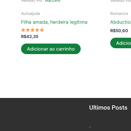
Vendido Por:
Marizete
Vendido Po
Autoajuda
Romance
Filha amada, herdeira legítima
Abductio
R$
50,60
Avaliação
R$
42,35
5.00
Adicio
de 5
Adicionar ao carrinho
Ultimos Posts
.