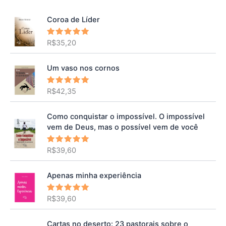
Coroa de Líder
R$
35,20
Avaliação
5.00
de 5
Um vaso nos cornos
R$
42,35
Avaliação
5.00
de 5
Como conquistar o impossível. O impossível
vem de Deus, mas o possível vem de você
R$
39,60
Avaliação
5.00
de 5
Apenas minha experiência
R$
39,60
Avaliação
5.00
de 5
Cartas no deserto: 23 pastorais sobre o