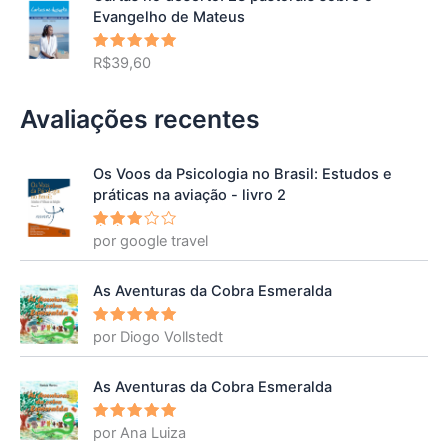
Evangelho de Mateus
R$
39,60
Avaliação
5.00
de 5
Avaliações recentes
Os Voos da Psicologia no Brasil: Estudos e
práticas na aviação - livro 2
por google travel
Avalia
ção
3
de 5
As Aventuras da Cobra Esmeralda
por Diogo Vollstedt
Avaliação
5
de 5
As Aventuras da Cobra Esmeralda
por Ana Luiza
Avaliação
5
de 5