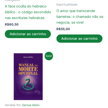
Espiritualidade
A face oculta do hebraico
O amor que transcende
bíblico : o código escondido
barreiras: o chamado não se
nas escrituras hebraicas
negocia, se vive!
R$
60,50
R$
55,00
Adicionar ao carrinho
Adicionar ao carrinho
O
O
Sale!
preço
preço
original
atual
era:
é:
R$40,59.
R$23,58.
Vendido Por:
Denise Abilio