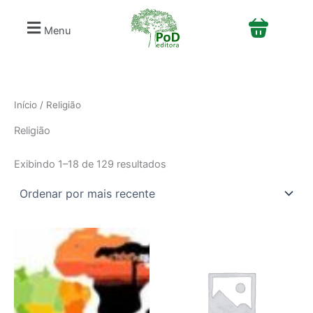
Classificado
S
Ir
por
e
mais
para
Menu
recente
l
o
e
conteúdo
c
i
o
n
Início
/ Religião
e
Religião
u
m
a
Exibindo 1–18 de 129 resultados
c
a
t
e
g
o
r
i
a