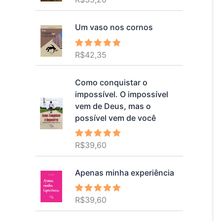
5.00
de 5
Um vaso nos cornos
R$
42,35
Avaliação
5.00
de 5
Como conquistar o
impossível. O impossível
vem de Deus, mas o
possível vem de você
R$
39,60
Avaliação
5.00
de 5
Apenas minha experiência
R$
39,60
Avaliação
5.00
de 5