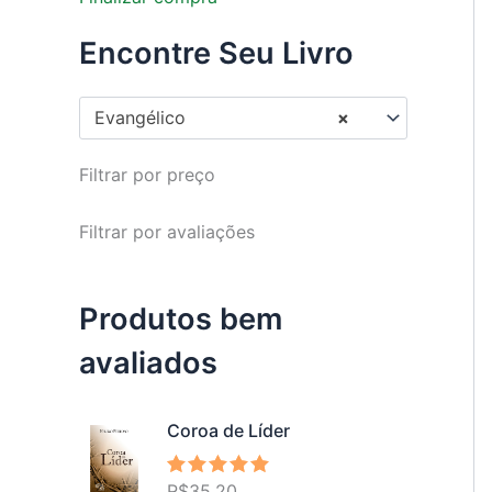
Encontre Seu Livro
Evangélico
×
Filtrar por preço
Filtrar por avaliações
Produtos bem
avaliados
Coroa de Líder
R$
35,20
Avaliação