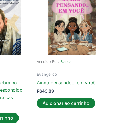
Vendido Por:
Bianca
Evangélico
hebraico
Ainda pensando… em você
o escondido
R$
43,89
raicas
Adicionar ao carrinho
rrinho