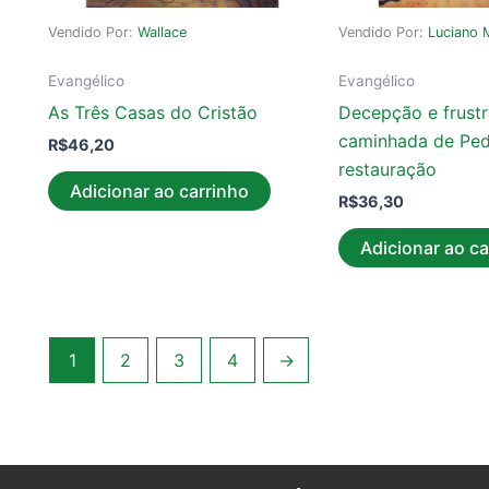
Vendido Por:
Wallace
Vendido Por:
Luciano 
Evangélico
Evangélico
As Três Casas do Cristão
Decepção e frustr
caminhada de Ped
R$
46,20
restauração
Adicionar ao carrinho
R$
36,30
Adicionar ao ca
1
2
3
4
→