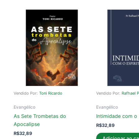
Vendido Por:
Toni Ricardo
Vendido Por:
Rafhael 
Evangélico
Evangélico
As Sete Trombetas do
Intimidade com o 
Apocalipse
R$
32,89
R$
32,89
Adicionar ao ca