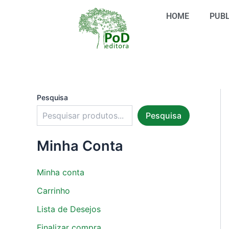
S
Ir
e
HOME
PUBL
para
l
o
e
conteúdo
c
i
o
n
e
u
Pesquisa
m
Pesquisa
a
c
a
Minha Conta
t
e
g
Minha conta
o
r
Carrinho
i
Lista de Desejos
a
Finalizar compra