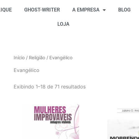
Classificado
por
IQUE
GHOST-WRITER
A EMPRESA
BLOG
mais
recente
LOJA
Início
/
Religião
/ Evangélico
Evangélico
Exibindo 1–18 de 71 resultados