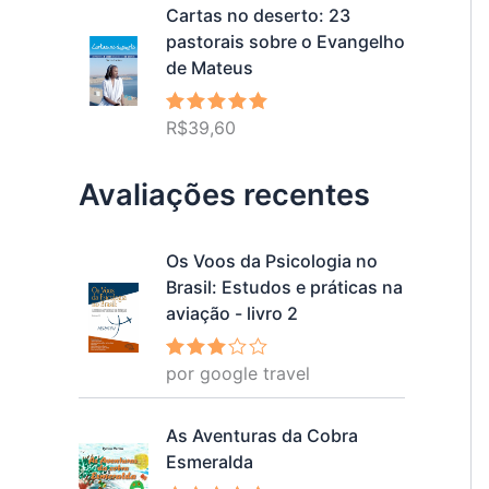
Cartas no deserto: 23
pastorais sobre o Evangelho
de Mateus
R$
39,60
Avaliação
5.00
de 5
Avaliações recentes
Os Voos da Psicologia no
Brasil: Estudos e práticas na
aviação - livro 2
por google travel
Avalia
ção
3
de 5
As Aventuras da Cobra
Esmeralda