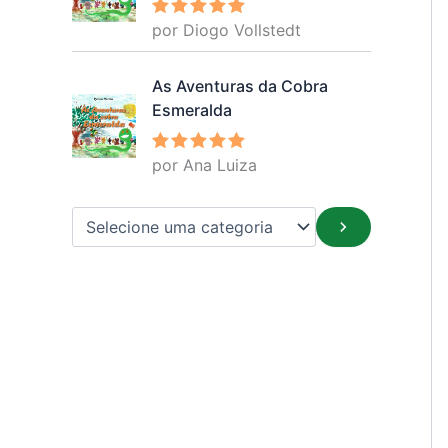
por Diogo Vollstedt
Avaliação
5
de 5
As Aventuras da Cobra
Esmeralda
por Ana Luiza
Avaliação
5
de 5