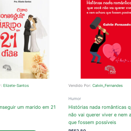
r:
Elizete-Santos
Vendido Por:
Calvin_Fernandes
Humor
seguir um marido em 21
Histórias nada românticas 
não vai querer viver e nem 
que fossem possíveis
R$
52,80