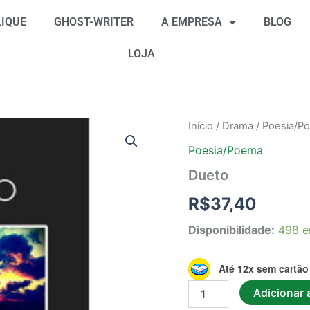
IQUE
GHOST-WRITER
A EMPRESA
BLOG
LOJA
Dueto
Início
/
Drama
/
Poesia/P
quantidade
Poesia/Poema
Dueto
R$
37,40
Disponibilidade:
498 e
Até 12x sem cartão
Adicionar 