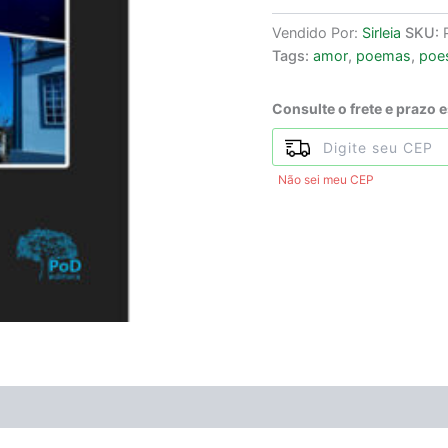
Vendido Por:
Sirleia
SKU:
Tags:
amor
,
poemas
,
poe
Consulte o frete e prazo 
Não sei meu CEP
ÃO
Avaliações (0)