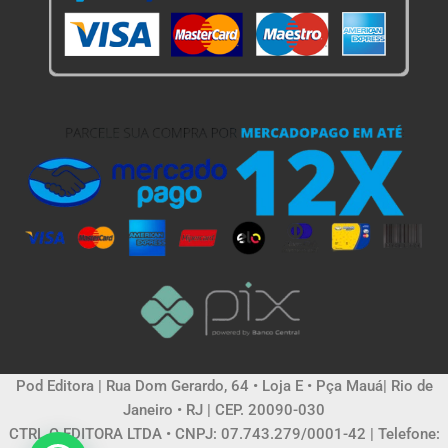
Pod Editora | Rua Dom Gerardo, 64 • Loja E • Pça Mauá| Rio de
Janeiro • RJ | CEP. 20090-030
CTRL C EDITORA LTDA • CNPJ: 07.743.279/0001-42 | Telefone: