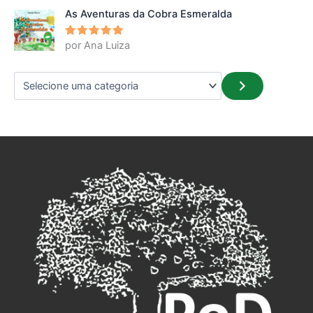
As Aventuras da Cobra Esmeralda
por Ana Luiza
Avaliação
5
de 5