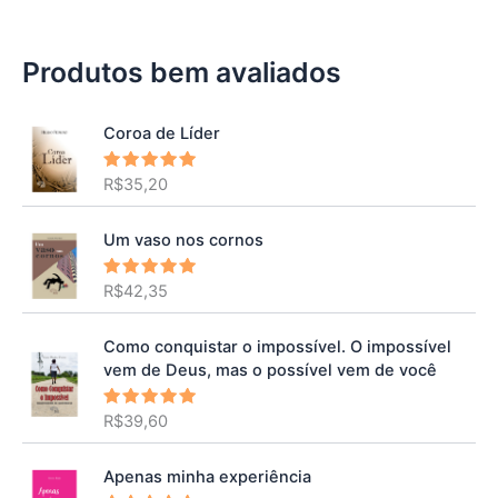
Produtos bem avaliados
Coroa de Líder
R$
35,20
Avaliação
5.00
de 5
Um vaso nos cornos
R$
42,35
Avaliação
5.00
de 5
Como conquistar o impossível. O impossível
vem de Deus, mas o possível vem de você
R$
39,60
Avaliação
5.00
de 5
Apenas minha experiência