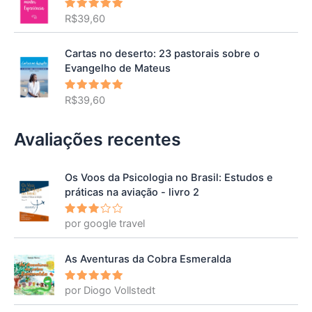
R$
39,60
Avaliação
5.00
de 5
Cartas no deserto: 23 pastorais sobre o
Evangelho de Mateus
R$
39,60
Avaliação
5.00
de 5
Avaliações recentes
Os Voos da Psicologia no Brasil: Estudos e
práticas na aviação - livro 2
por google travel
Avalia
ção
3
de 5
As Aventuras da Cobra Esmeralda
por Diogo Vollstedt
Avaliação
5
de 5