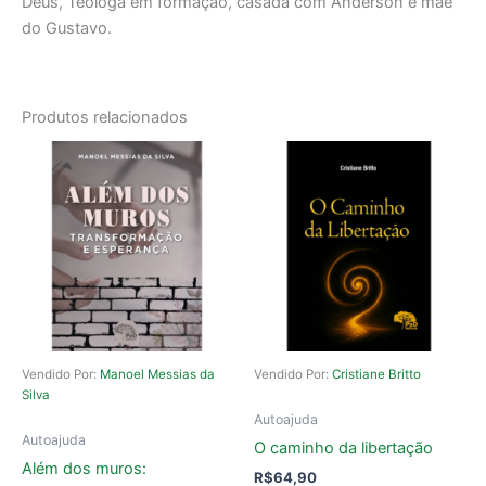
Deus, Teóloga em formação, casada com Anderson e mãe
do Gustavo.
Produtos relacionados
Vendido Por:
Manoel Messias da
Vendido Por:
Cristiane Britto
Silva
Autoajuda
Autoajuda
O caminho da libertação
Além dos muros:
R$
64,90