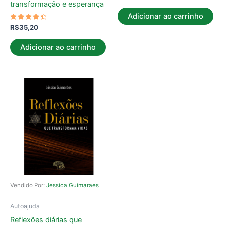
transformação e esperança
Adicionar ao carrinho
Avaliação
R$
35,20
4.25
de 5
Adicionar ao carrinho
Vendido Por:
Jessica Guimaraes
Autoajuda
Reflexões diárias que