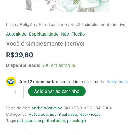
Início
/
Religião
/
Espiritualidade
/ Você é simplesmente incrível
Autoajuda
,
Espiritualidade
,
Não-Ficção
Você é simplesmente incrível
R$
39,60
Disponibilidade:
500 em estoque
Até 12x sem cartão
com a Linha de Crédito.
Saiba mais
Adicionar ao carrinho
Vendido Por:
AndreiaCarvalho
SKU:
POD-ACS-134-2004
Categorias:
Autoajuda
,
Espiritualidade
,
Não-Ficção
Tags:
autoajuda
,
espiritualidade
,
psicologia