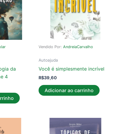
klar
Vendido Por:
AndreiaCarvalho
Autoajuda
ogia da
Você é simplesmente incrível
me 4
R$
39,60
Adicionar ao carrinho
rrinho