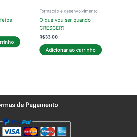
Formação e desenvolvimento
fetos
O que vou ser quando
CRESCER?
R$
33,00
rrinho
Adicionar ao carrinho
ormas de Pagamento