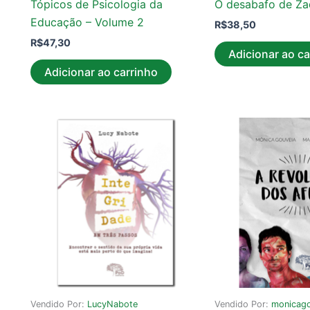
Tópicos de Psicologia da
O desabafo de Za
Educação – Volume 2
R$
38,50
R$
47,30
Adicionar ao ca
Adicionar ao carrinho
Vendido Por:
LucyNabote
Vendido Por:
monicago