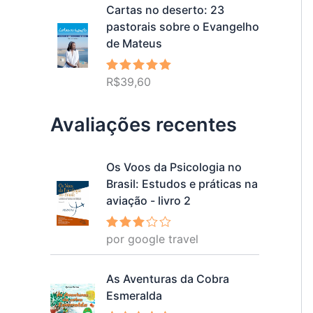
Cartas no deserto: 23
pastorais sobre o Evangelho
de Mateus
R$
39,60
Avaliação
5.00
de 5
Avaliações recentes
Os Voos da Psicologia no
Brasil: Estudos e práticas na
aviação - livro 2
por google travel
Avalia
ção
3
de 5
As Aventuras da Cobra
Esmeralda