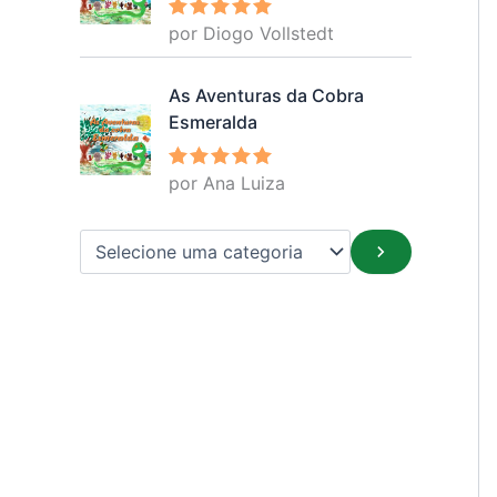
por Diogo Vollstedt
Avaliação
5
de 5
As Aventuras da Cobra
Esmeralda
por Ana Luiza
Avaliação
5
de 5