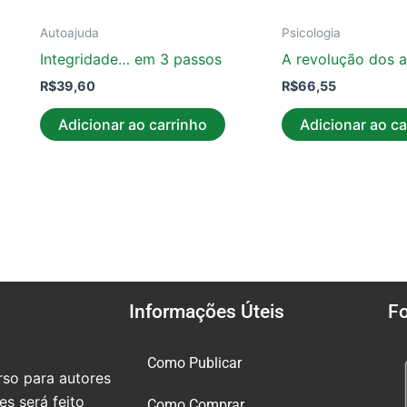
Autoajuda
Psicologia
Integridade… em 3 passos
A revolução dos a
R$
39,60
R$
66,55
Adicionar ao carrinho
Adicionar ao ca
Informações Úteis
F
Como Publicar
so para autores
s será feito
Como Comprar