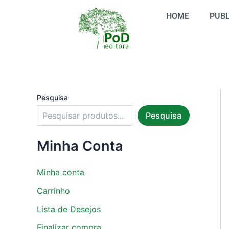
S
Ir
e
HOME
PUBL
para
l
o
e
conteúdo
c
i
o
n
e
u
Pesquisa
m
Pesquisa
a
c
a
Minha Conta
t
e
g
Minha conta
o
r
Carrinho
i
Lista de Desejos
a
Finalizar compra