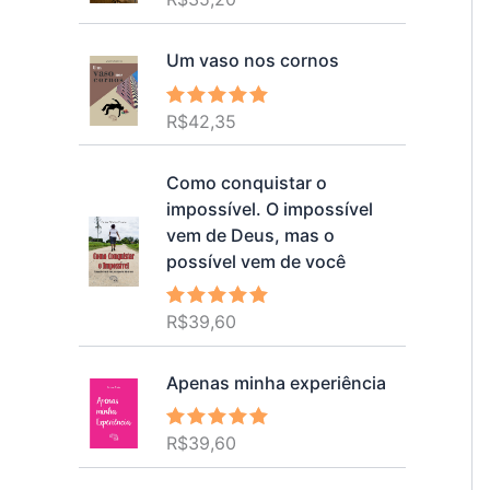
5.00
de 5
Um vaso nos cornos
R$
42,35
Avaliação
5.00
de 5
Como conquistar o
impossível. O impossível
vem de Deus, mas o
possível vem de você
R$
39,60
Avaliação
5.00
de 5
Apenas minha experiência
R$
39,60
Avaliação
5.00
de 5