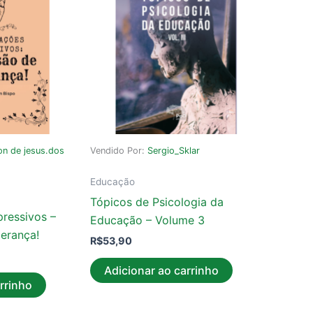
on de jesus.dos
Vendido Por:
Sergio_Sklar
Educação
Tópicos de Psicologia da
ressivos –
Educação – Volume 3
erança!
R$
53,90
Adicionar ao carrinho
rrinho