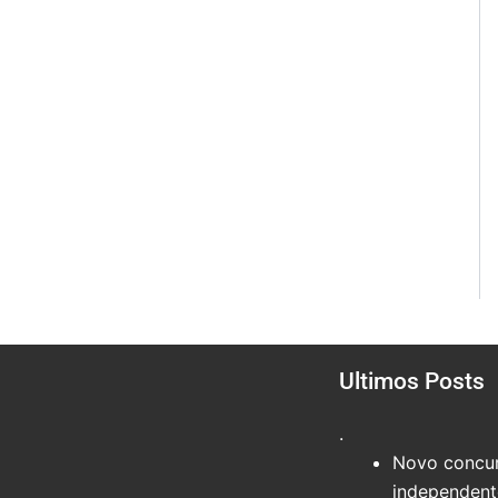
Ultimos Posts
.
Novo concur
independente