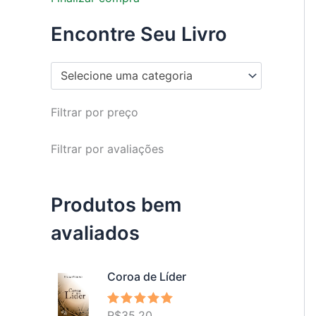
Encontre Seu Livro
Selecione uma categoria
Filtrar por preço
Filtrar por avaliações
Produtos bem
avaliados
Coroa de Líder
R$
35,20
Avaliação