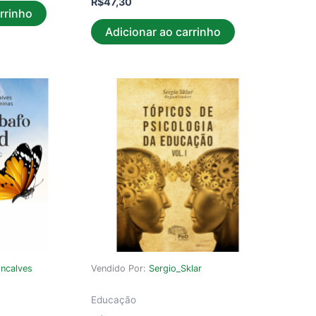
R$
47,30
rrinho
Adicionar ao carrinho
ncalves
Vendido Por:
Sergio_Sklar
Educação