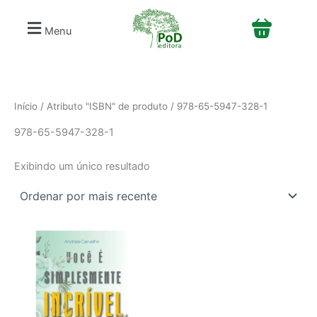
S
Ir
e
para
Menu
l
o
e
conteúdo
c
i
o
n
Início
/ Atributo "ISBN" de produto / 978-65-5947-328-1
e
978-65-5947-328-1
u
m
a
Exibindo um único resultado
c
a
t
e
g
o
r
i
a