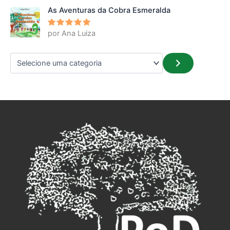
As Aventuras da Cobra Esmeralda
por Ana Luiza
Avaliação
5
de 5