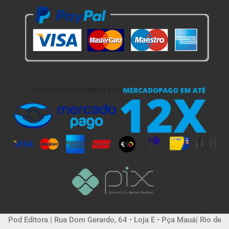
Pod Editora | Rua Dom Gerardo, 64 • Loja E • Pça Mauá| Rio de