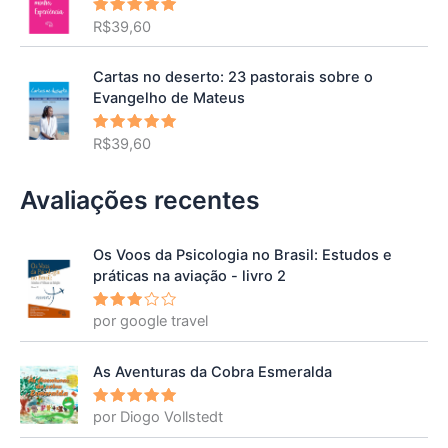
R$
39,60
Avaliação
5.00
de 5
Cartas no deserto: 23 pastorais sobre o
Evangelho de Mateus
R$
39,60
Avaliação
5.00
de 5
Avaliações recentes
Os Voos da Psicologia no Brasil: Estudos e
práticas na aviação - livro 2
por google travel
Avalia
ção
3
de 5
As Aventuras da Cobra Esmeralda
por Diogo Vollstedt
Avaliação
5
de 5