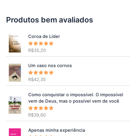
Produtos bem avaliados
Coroa de Líder
R$
35,20
Avaliação
5.00
de 5
Um vaso nos cornos
R$
42,35
Avaliação
5.00
de 5
Como conquistar o impossível. O impossível
vem de Deus, mas o possível vem de você
R$
39,60
Avaliação
5.00
de 5
Apenas minha experiência