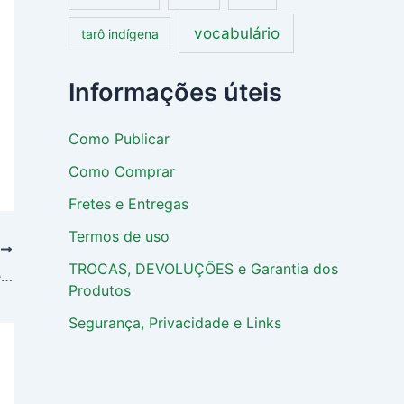
vocabulário
tarô indígena
Informações úteis
Como Publicar
Como Comprar
Fretes e Entregas
Termos de uso
T
TROCAS, DEVOLUÇÕES e Garantia dos
Quarentena: hora de criar o hábito da leitura! Aproveite as nossas dicas!
Produtos
Segurança, Privacidade e Links