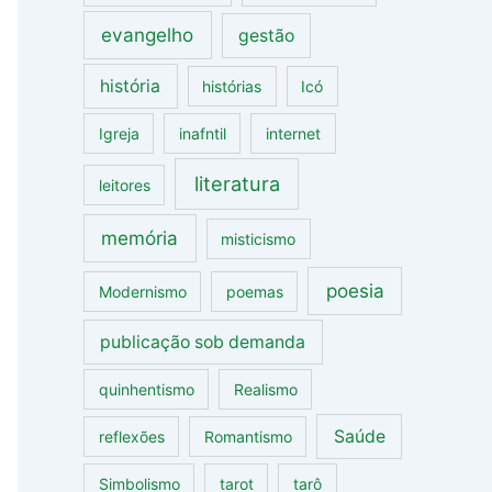
evangelho
gestão
história
histórias
Icó
Igreja
inafntil
internet
literatura
leitores
memória
misticismo
poesia
Modernismo
poemas
publicação sob demanda
quinhentismo
Realismo
Saúde
reflexões
Romantismo
Simbolismo
tarot
tarô