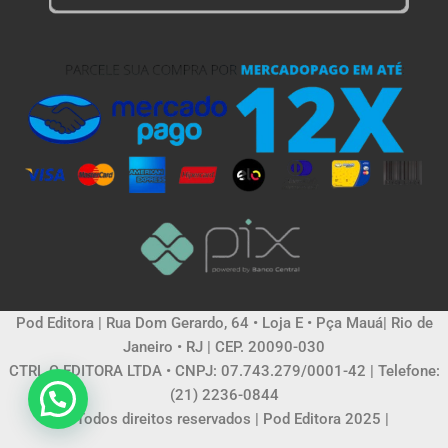
Pod Editora | Rua Dom Gerardo, 64 • Loja E • Pça Mauá| Rio de
Janeiro • RJ | CEP. 20090-030
CTRL C EDITORA LTDA • CNPJ: 07.743.279/0001-42 | Telefone:
(21) 2236-0844
© Todos direitos reservados | Pod Editora 2025 |