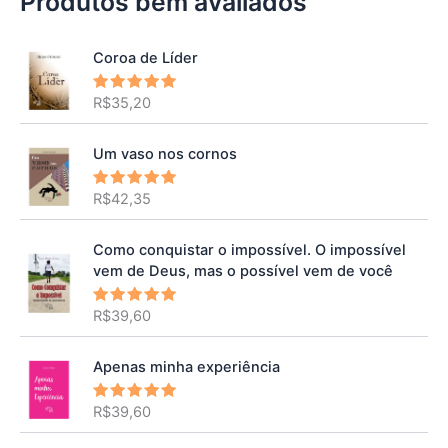
Produtos bem avaliados
Coroa de Líder
R$
35,20
Avaliação
5.00
de 5
Um vaso nos cornos
R$
42,35
Avaliação
5.00
de 5
Como conquistar o impossível. O impossível
vem de Deus, mas o possível vem de você
R$
39,60
Avaliação
5.00
de 5
Apenas minha experiência
R$
39,60
Avaliação
5.00
de 5