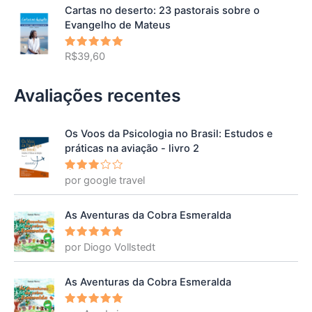
Cartas no deserto: 23 pastorais sobre o
Evangelho de Mateus
R$
39,60
Avaliação
5.00
de 5
Avaliações recentes
Os Voos da Psicologia no Brasil: Estudos e
práticas na aviação - livro 2
por google travel
Avalia
ção
3
de 5
As Aventuras da Cobra Esmeralda
por Diogo Vollstedt
Avaliação
5
de 5
As Aventuras da Cobra Esmeralda