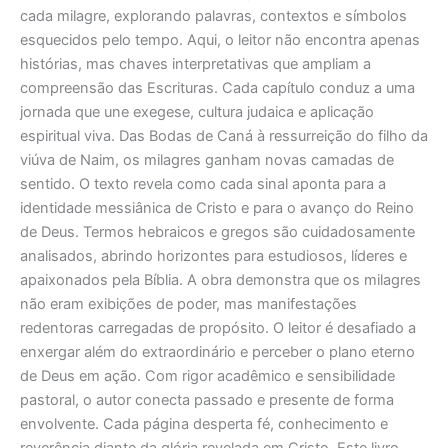
cada milagre, explorando palavras, contextos e símbolos
esquecidos pelo tempo. Aqui, o leitor não encontra apenas
histórias, mas chaves interpretativas que ampliam a
compreensão das Escrituras. Cada capítulo conduz a uma
jornada que une exegese, cultura judaica e aplicação
espiritual viva. Das Bodas de Caná à ressurreição do filho da
viúva de Naim, os milagres ganham novas camadas de
sentido. O texto revela como cada sinal aponta para a
identidade messiânica de Cristo e para o avanço do Reino
de Deus. Termos hebraicos e gregos são cuidadosamente
analisados, abrindo horizontes para estudiosos, líderes e
apaixonados pela Bíblia. A obra demonstra que os milagres
não eram exibições de poder, mas manifestações
redentoras carregadas de propósito. O leitor é desafiado a
enxergar além do extraordinário e perceber o plano eterno
de Deus em ação. Com rigor acadêmico e sensibilidade
pastoral, o autor conecta passado e presente de forma
envolvente. Cada página desperta fé, conhecimento e
reverência diante da glória revelada em Cristo. Este livro