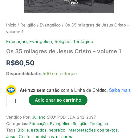
Início
/
Religião
/
Evangélico
/ Os 35 milagres de Jesus Cristo –
volume 1
Educação
,
Evangélico
,
Religião
,
Teológico
Os 35 milagres de Jesus Cristo – volume 1
R$
60,50
Disponibilidade:
500 em estoque
Até 12x sem cartão
com a Linha de Crédito.
Saiba mais
Adicionar ao carrinho
Vendido Por:
Juliano
SKU:
POD-JDA-242-2397
Categorias:
Educação
,
Evangélico
,
Religião
,
Teológico
Tags:
Bíbllia
,
estudos
,
hebraico
,
interpretações dos textos
,
Jesus Cristo
,
linguísticas
,
milagres