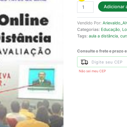
Adicionar 
Vendido Por:
Arievaldo_Al
Categorias:
Educação
,
Lo
Tags:
aula a distância
,
cur
Consulte o frete e prazo 
Não sei meu CEP