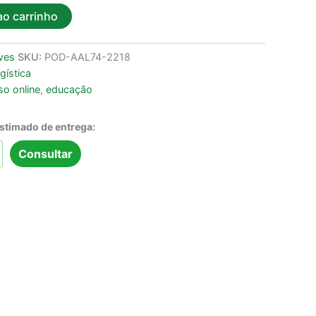
ao carrinho
ves
SKU:
POD-AAL74-2218
gística
so online
,
educação
estimado de entrega:
Consultar