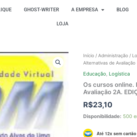
IQUE
GHOST-WRITER
A EMPRESA
BLOG
LOJA
Os
Início
/
Administração
/
Lo
cursos
Alternativas de Avaliaçã
online.
Educação
Educação
,
Logística
a
Os cursos online. 
distância.
Avaliação 2A. ED
Alternativas
de
R$
23,10
Avaliação
2A.
Disponibilidade:
500 e
EDIÇÃO
quantidade
Até 12x sem cartão