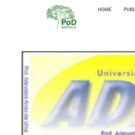
Ir
HOME
PUBL
para
o
conteúdo