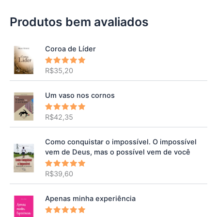
Produtos bem avaliados
Coroa de Líder
R$
35,20
Avaliação
5.00
de 5
Um vaso nos cornos
R$
42,35
Avaliação
5.00
de 5
Como conquistar o impossível. O impossível
vem de Deus, mas o possível vem de você
R$
39,60
Avaliação
5.00
de 5
Apenas minha experiência