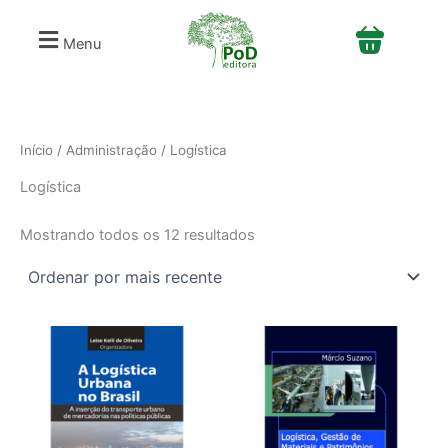
Classificado
S
Ir
por
e
mais
para
Menu
recente
l
o
e
conteúdo
c
i
o
n
Início
/
Administração
/ Logística
e
Logística
u
m
a
Mostrando todos os 12 resultados
c
a
t
e
g
o
r
i
a