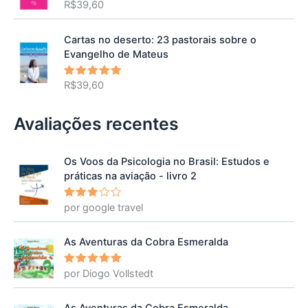
R$
39,60
Avaliação
5.00
de 5
Cartas no deserto: 23 pastorais sobre o
Evangelho de Mateus
R$
39,60
Avaliação
5.00
de 5
Avaliações recentes
Os Voos da Psicologia no Brasil: Estudos e
práticas na aviação - livro 2
por google travel
Avalia
ção
3
de 5
As Aventuras da Cobra Esmeralda
por Diogo Vollstedt
Avaliação
5
de 5