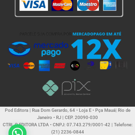
Pod Editora | Rua Dom Gerardo, 64 • Loja E • Pça Mauá| Rio de
Janeiro • RJ | CEP. 20090-030
CTRL C EDITORA LTDA • CNPJ: 07.743.279/0001-42 | Telefone:
(21) 2236-0844