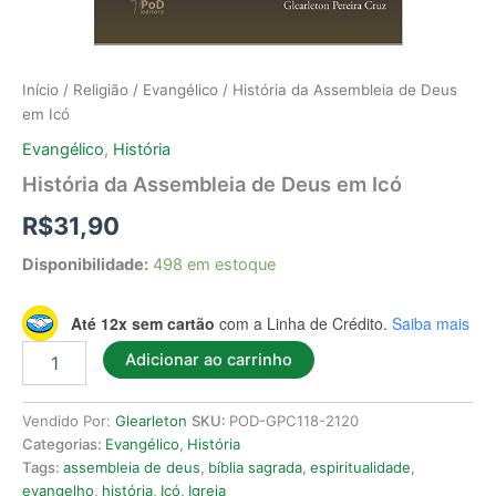
Início
/
Religião
/
Evangélico
/ História da Assembleia de Deus
em Icó
Evangélico
,
História
História da Assembleia de Deus em Icó
R$
31,90
Disponibilidade:
498 em estoque
Até 12x sem cartão
com a Linha de Crédito.
Saiba mais
Adicionar ao carrinho
Vendido Por:
Glearleton
SKU:
POD-GPC118-2120
Categorias:
Evangélico
,
História
Tags:
assembleia de deus
,
bíblia sagrada
,
espiritualidade
,
evangelho
,
história
,
Icó
,
Igreja