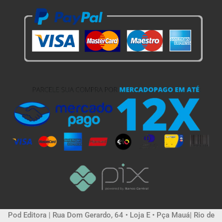
Pod Editora | Rua Dom Gerardo, 64 • Loja E • Pça Mauá| Rio de