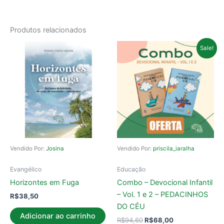
Produtos relacionados
O
O
Sale!
preço
preço
original
atual
era:
é:
R$94,60.
R$68,00.
Vendido Por:
Josina
Vendido Por:
priscila_iaralha
Evangélico
Educação
Horizontes em Fuga
Combo – Devocional Infantil
– Vol. 1 e 2 – PEDACINHOS
R$
38,50
DO CÉU
Adicionar ao carrinho
R$
94,60
R$
68,00