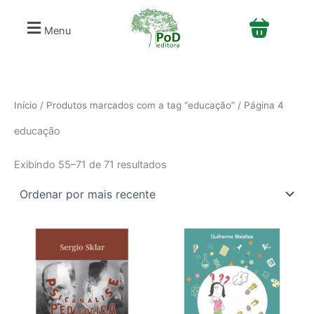
Classificado
S
Ir
por
e
mais
para
Menu
recente
l
o
e
conteúdo
c
i
o
n
Início
/
Produtos marcados com a tag “educação”
/ Página 4
e
educação
u
m
a
Exibindo 55–71 de 71 resultados
c
a
t
e
g
o
r
i
a