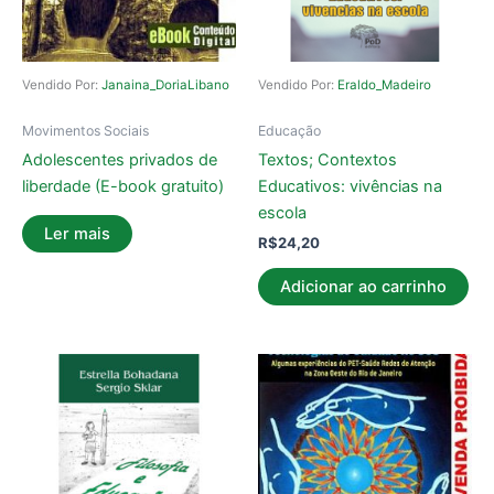
Vendido Por:
Janaina_DoriaLibano
Vendido Por:
Eraldo_Madeiro
Movimentos Sociais
Educação
Adolescentes privados de
Textos; Contextos
liberdade (E-book gratuito)
Educativos: vivências na
escola
Ler mais
R$
24,20
Adicionar ao carrinho