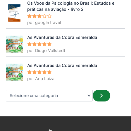
Os Voos da Psicologia no Brasil: Estudos e
práticas na aviação - livro 2
por google travel
Avalia
ção
3
de 5
As Aventuras da Cobra Esmeralda
por Diogo Vollstedt
Avaliação
5
de 5
As Aventuras da Cobra Esmeralda
por Ana Luiza
Avaliação
5
de 5