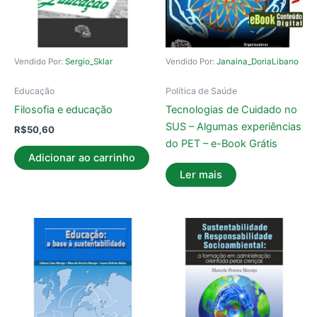
Vendido Por:
Sergio_Sklar
Vendido Por:
Janaina_DoriaLibano
Educação
Política de Saúde
Filosofia e educação
Tecnologias de Cuidado no
SUS – Algumas experiências
R$
50,60
do PET – e-Book Grátis
Adicionar ao carrinho
Ler mais