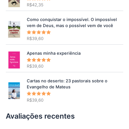
R$
42,35
Avaliação
5.00
de 5
Como conquistar o impossível. O impossível
vem de Deus, mas o possível vem de você
R$
39,60
Avaliação
5.00
de 5
Apenas minha experiência
R$
39,60
Avaliação
5.00
de 5
Cartas no deserto: 23 pastorais sobre o
Evangelho de Mateus
R$
39,60
Avaliação
5.00
de 5
Avaliações recentes