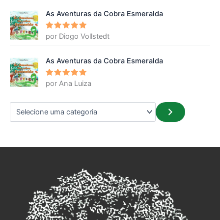
de 5
As Aventuras da Cobra Esmeralda
por Diogo Vollstedt
Avaliação
5
de 5
As Aventuras da Cobra Esmeralda
por Ana Luiza
Avaliação
5
de 5