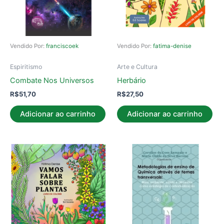
Vendido Por:
franciscoek
Vendido Por:
fatima-denise
Espiritismo
Arte e Cultura
Combate Nos Universos
Herbário
R$
51,70
R$
27,50
Adicionar ao carrinho
Adicionar ao carrinho