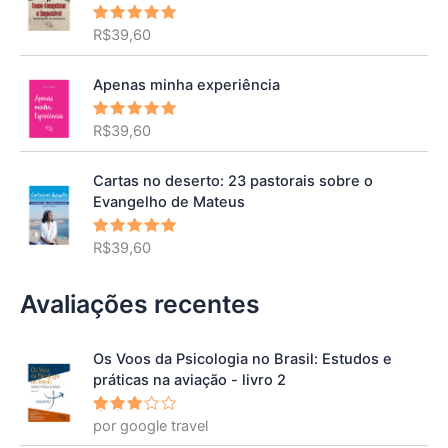
R$
39,60
Avaliação
5.00
de 5
Apenas minha experiência
R$
39,60
Avaliação
5.00
de 5
Cartas no deserto: 23 pastorais sobre o
Evangelho de Mateus
R$
39,60
Avaliação
5.00
de 5
Avaliações recentes
Os Voos da Psicologia no Brasil: Estudos e
práticas na aviação - livro 2
por google travel
Avalia
ção
3