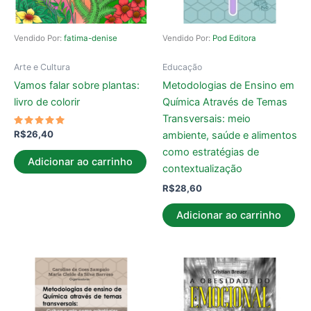
Vendido Por:
fatima-denise
Vendido Por:
Pod Editora
Arte e Cultura
Educação
Vamos falar sobre plantas:
Metodologias de Ensino em
livro de colorir
Química Através de Temas
Transversais: meio
Avaliação
R$
26,40
ambiente, saúde e alimentos
5.00
de 5
como estratégias de
Adicionar ao carrinho
contextualização
R$
28,60
Adicionar ao carrinho