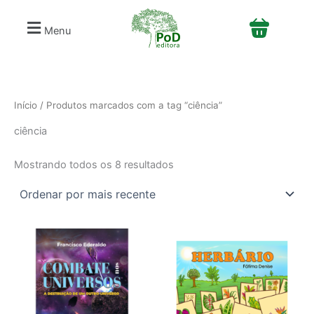
Classificado
S
Ir
por
e
mais
para
Menu
recente
l
o
e
conteúdo
c
i
o
n
Início
/ Produtos marcados com a tag “ciência”
e
ciência
u
m
a
Mostrando todos os 8 resultados
c
a
t
e
g
o
r
i
a