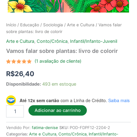
Início
/
Educação
/
Sociologia
/
Arte e Cultura
/ Vamos falar
sobre plantas: livro de colorir
Arte e Cultura
,
Conto/Crônica
,
Infantil/Infanto-Juvenil
Vamos falar sobre plantas: livro de colorir
(
1
avaliação de cliente)
Avaliado
1
R$
26,40
como
5.00
de 5, com
baseado
Disponibilidade:
493 em estoque
em
avaliação
de cliente
Até 12x sem cartão
com a Linha de Crédito.
Saiba mais
Adicionar ao carrinho
Vendido Por:
fatima-denise
SKU:
POD-FDPF12-2204-2
Categorias:
Arte e Cultura
,
Conto/Crônica
,
Infantil/Infanto-