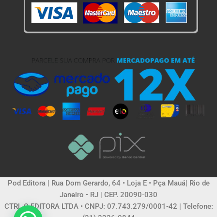
Pod Editora | Rua Dom Gerardo, 64 • Loja E • Pça Mauá| Rio de
Janeiro • RJ | CEP. 20090-030
CTRL C EDITORA LTDA • CNPJ: 07.743.279/0001-42 | Telefone: