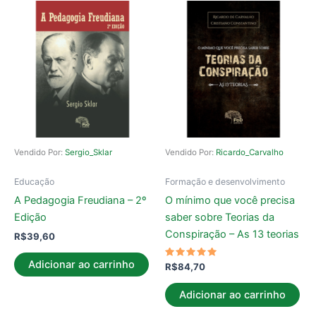
Vendido Por:
Sergio_Sklar
Vendido Por:
Ricardo_Carvalho
Educação
Formação e desenvolvimento
A Pedagogia Freudiana – 2º
O mínimo que você precisa
Edição
saber sobre Teorias da
Conspiração – As 13 teorias
R$
39,60
Adicionar ao carrinho
Avaliação
R$
84,70
5.00
de 5
Adicionar ao carrinho