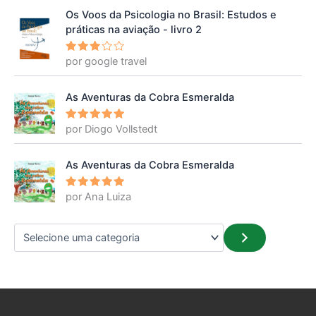
Os Voos da Psicologia no Brasil: Estudos e
práticas na aviação - livro 2
por google travel
Avalia
ção
3
de 5
As Aventuras da Cobra Esmeralda
por Diogo Vollstedt
Avaliação
5
de 5
As Aventuras da Cobra Esmeralda
por Ana Luiza
Avaliação
5
de 5