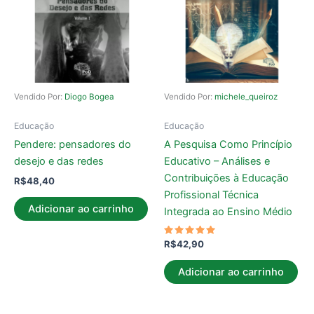
Vendido Por:
Diogo Bogea
Vendido Por:
michele_queiroz
Educação
Educação
Pendere: pensadores do
A Pesquisa Como Princípio
desejo e das redes
Educativo – Análises e
Contribuições à Educação
R$
48,40
Profissional Técnica
Adicionar ao carrinho
Integrada ao Ensino Médio
Avaliação
R$
42,90
5.00
de 5
Adicionar ao carrinho