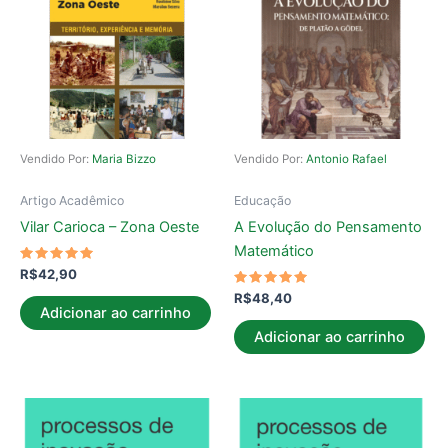
Vendido Por:
Maria Bizzo
Vendido Por:
Antonio Rafael
Artigo Acadêmico
Educação
Vilar Carioca – Zona Oeste
A Evolução do Pensamento
Matemático
Avaliação
R$
42,90
5.00
de 5
Avaliação
R$
48,40
5.00
Adicionar ao carrinho
de 5
Adicionar ao carrinho