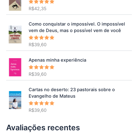
R$
42,35
Avaliação
5.00
de 5
Como conquistar o impossível. O impossível
vem de Deus, mas o possível vem de você
R$
39,60
Avaliação
5.00
de 5
Apenas minha experiência
R$
39,60
Avaliação
5.00
de 5
Cartas no deserto: 23 pastorais sobre o
Evangelho de Mateus
R$
39,60
Avaliação
5.00
de 5
Avaliações recentes