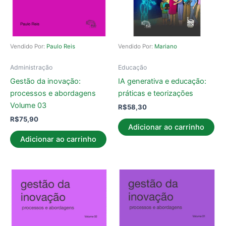
Vendido Por:
Paulo Reis
Vendido Por:
Mariano
Administração
Educação
Gestão da inovação:
IA generativa e educação:
processos e abordagens
práticas e teorizações
Volume 03
R$
58,30
R$
75,90
Adicionar ao carrinho
Adicionar ao carrinho