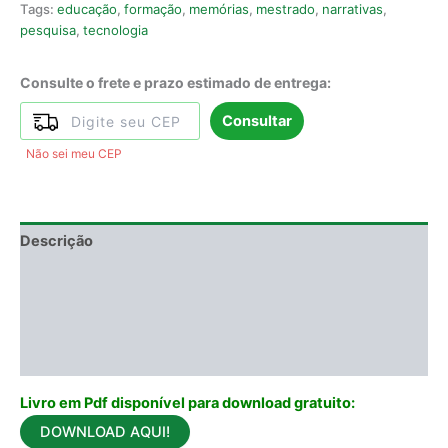
Tags:
educação
,
formação
,
memórias
,
mestrado
,
narrativas
,
pesquisa
,
tecnologia
Consulte o frete e prazo estimado de entrega:
Consultar
Não sei meu CEP
Descrição
Informação adicional
DEGUSTAÇÃO
Avaliações (0)
Livro em Pdf disponível para download gratuito:
DOWNLOAD AQUI!