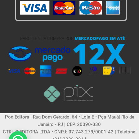
Pod Editora | Rua Dom Gerardo, 64 • Loja E • Pça Mauá| Rio de
Janeiro • RJ | CEP. 20090-030
CTRL C EDITORA LTDA • CNPJ: 07.743.279/0001-42 | Telefone: