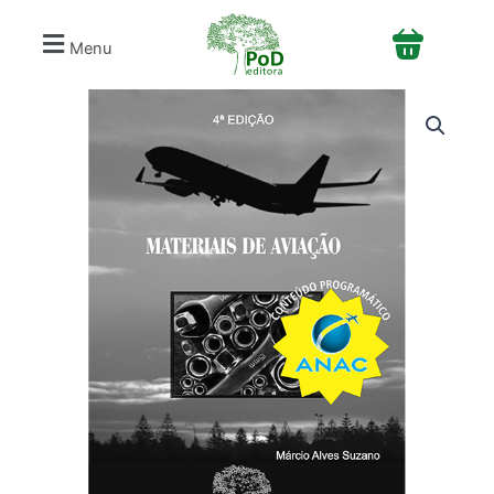
Ir
para
Menu
o
conteúdo
Materiais
de
Aviação
quantidade