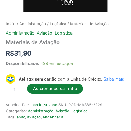
Início
/
Administração
/
Logística
/ Materiais de Aviação
Administração
,
Aviação
,
Logística
Materiais de Aviação
R$
31,90
Disponibilidade:
499 em estoque
Até 12x sem cartão
com a Linha de Crédito.
Saiba mais
Adicionar ao carrinho
Vendido Por:
marcio_suzano
SKU:
POD-MAS86-2229
Categorias:
Administração
,
Aviação
,
Logística
Tags:
anac
,
aviação
,
engenharia