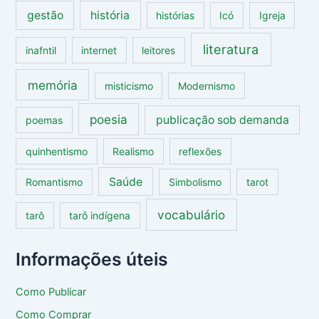
gestão
história
histórias
Icó
Igreja
literatura
inafntil
internet
leitores
memória
misticismo
Modernismo
poesia
publicação sob demanda
poemas
quinhentismo
Realismo
reflexões
Saúde
Romantismo
Simbolismo
tarot
vocabulário
tarô
tarô indígena
Informações úteis
Como Publicar
Como Comprar