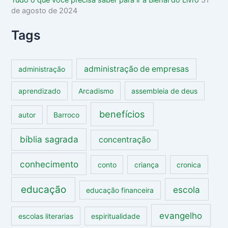
Tudo o que você precisa saber para ir à Bienal do Livro
31
de agosto de 2024
Tags
administração de empresas
administração
aprendizado
Arcadismo
assembleia de deus
benefícios
autor
Barroco
bíblia sagrada
concentração
conhecimento
conto
criança
cronica
educação
escola
educação financeira
evangelho
escolas literarias
espiritualidade