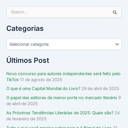
P
e
s
Categorias
q
u
i
s
a
r
Últimos Post
p
o
Novo concurso para autores independentes será feito pelo
r
TikTok
11 de agosto de 2025
:
O que é uma Capital Mundial do Livro?
29 de abril de 2025
O papel das editoras de menor porte no mercado literário
9
de abril de 2025
As Próximas Tendências Literárias de 2025: Quais são?
24
de fevereiro de 2025