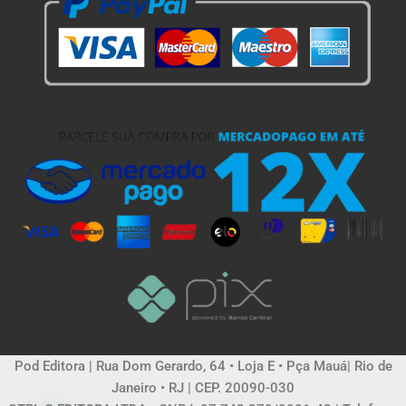
Pod Editora | Rua Dom Gerardo, 64 • Loja E • Pça Mauá| Rio de
Janeiro • RJ | CEP. 20090-030