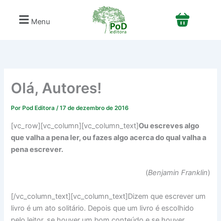
C
Ir
a
para
Menu
t
o
e
conteúdo
g
o
r
i
a
Olá, Autores!
s
Por
Pod Editora
/
17 de dezembro de 2016
[vc_row][vc_column][vc_column_text]
Ou escreves algo
que valha a pena ler, ou fazes algo acerca do qual valha a
pena escrever.
(
Benjamin Franklin
)
[/vc_column_text][vc_column_text]Dizem que escrever um
livro é um ato solitário. Depois que um livro é escolhido
pelo leitor, se houver um bom conteúdo e se houver