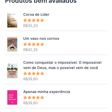
Produtos bem avaliados
Coroa de Líder
R$
35,20
Avaliação
5.00
de 5
Um vaso nos cornos
R$
42,35
Avaliação
5.00
de 5
Como conquistar o impossível. O impossível
vem de Deus, mas o possível vem de você
R$
39,60
Avaliação
5.00
de 5
Apenas minha experiência
R$
39,60
Avaliação
5.00
de 5