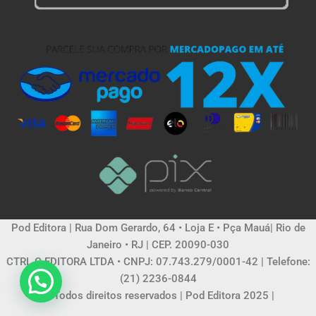
Pod Editora | Rua Dom Gerardo, 64 • Loja E • Pça Mauá| Rio de
Janeiro • RJ | CEP. 20090-030
CTRL C EDITORA LTDA • CNPJ: 07.743.279/0001-42 | Telefone:
(21) 2236-0844
© Todos direitos reservados | Pod Editora 2025 |