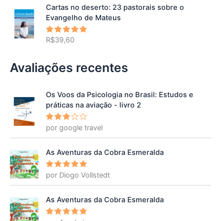
Cartas no deserto: 23 pastorais sobre o
Evangelho de Mateus
R$
39,60
Avaliação
5.00
de 5
Avaliações recentes
Os Voos da Psicologia no Brasil: Estudos e
práticas na aviação - livro 2
por google travel
Avalia
ção
3
de 5
As Aventuras da Cobra Esmeralda
por Diogo Vollstedt
Avaliação
5
de 5
As Aventuras da Cobra Esmeralda