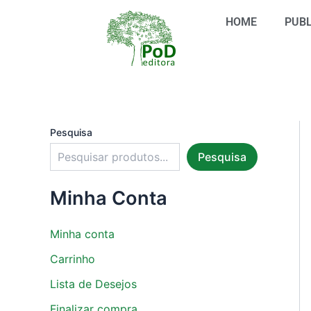
S
Ir
e
HOME
PUBL
para
l
o
e
conteúdo
c
i
o
n
e
u
Pesquisa
m
Pesquisa
a
c
a
Minha Conta
t
e
g
Minha conta
o
r
Carrinho
i
Lista de Desejos
a
Finalizar compra