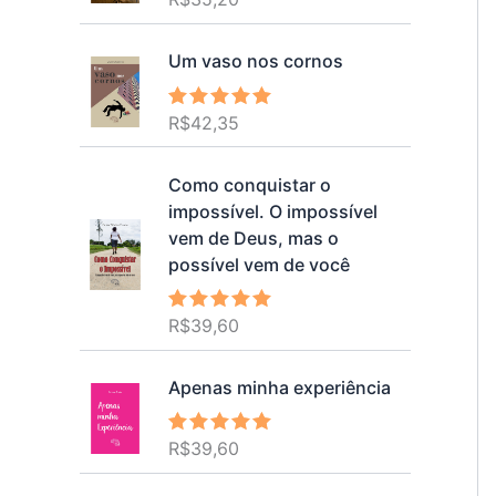
5.00
de 5
Um vaso nos cornos
R$
42,35
Avaliação
5.00
de 5
Como conquistar o
impossível. O impossível
vem de Deus, mas o
possível vem de você
R$
39,60
Avaliação
5.00
de 5
Apenas minha experiência
R$
39,60
Avaliação
5.00
de 5