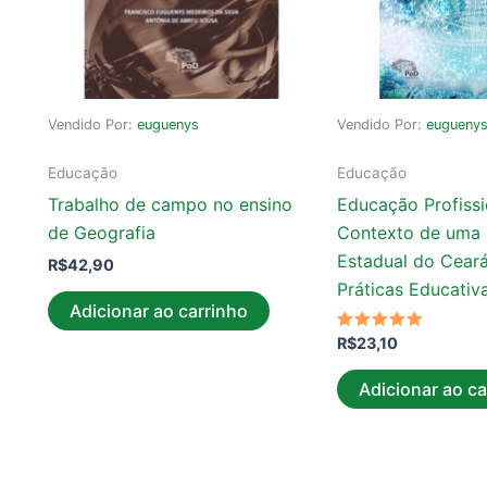
Vendido Por:
euguenys
Vendido Por:
eugueny
Educação
Educação
Trabalho de campo no ensino
Educação Profissi
de Geografia
Contexto de uma 
Estadual do Cear
R$
42,90
Práticas Educativ
Adicionar ao carrinho
Avaliação
R$
23,10
5.00
de 5
Adicionar ao ca