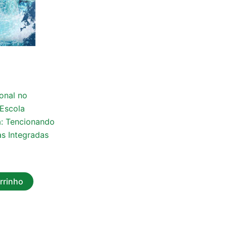
s
onal no
Escola
á: Tencionando
as Integradas
rrinho