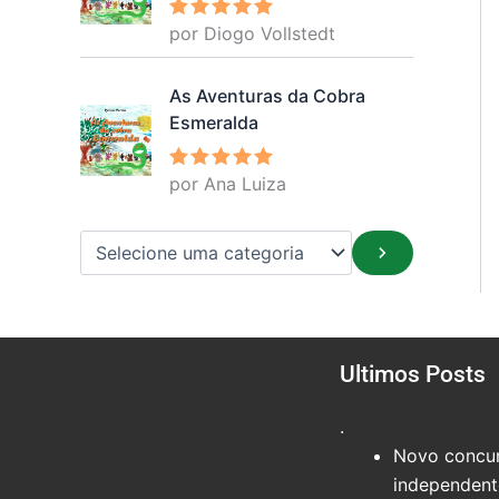
por Diogo Vollstedt
Avaliação
5
de 5
As Aventuras da Cobra
Esmeralda
por Ana Luiza
Avaliação
5
de 5
Ultimos Posts
.
Novo concur
independente