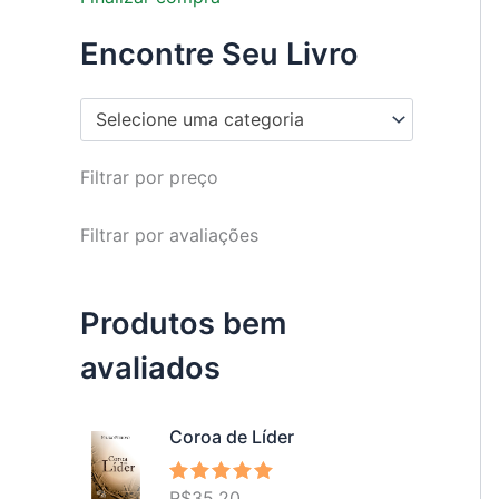
Encontre Seu Livro
Selecione uma categoria
Filtrar por preço
Filtrar por avaliações
Produtos bem
avaliados
Coroa de Líder
R$
35,20
Avaliação