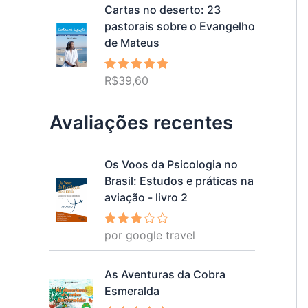
Cartas no deserto: 23
pastorais sobre o Evangelho
de Mateus
R$
39,60
Avaliação
5.00
de 5
Avaliações recentes
Os Voos da Psicologia no
Brasil: Estudos e práticas na
aviação - livro 2
por google travel
Avalia
ção
3
de 5
As Aventuras da Cobra
Esmeralda