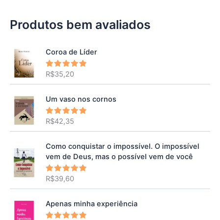
Produtos bem avaliados
Coroa de Líder
R$
35,20
Avaliação
5.00
de 5
Um vaso nos cornos
R$
42,35
Avaliação
5.00
de 5
Como conquistar o impossível. O impossível
vem de Deus, mas o possível vem de você
R$
39,60
Avaliação
5.00
de 5
Apenas minha experiência