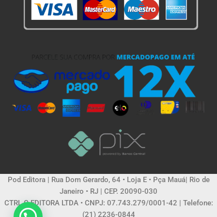
Pod Editora | Rua Dom Gerardo, 64 • Loja E • Pça Mauá| Rio de
Janeiro • RJ | CEP. 20090-030
CTRL C EDITORA LTDA • CNPJ: 07.743.279/0001-42 | Telefone:
(21) 2236-0844