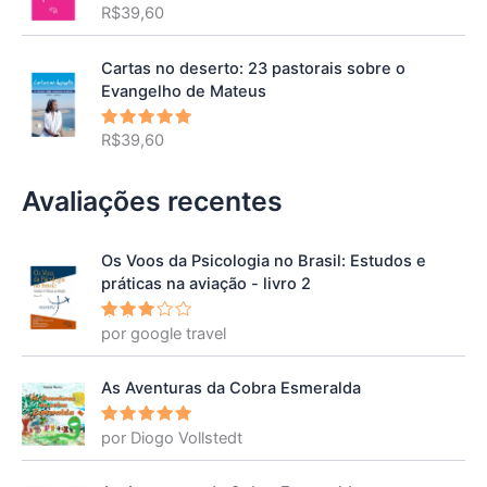
R$
39,60
Avaliação
5.00
de 5
Cartas no deserto: 23 pastorais sobre o
Evangelho de Mateus
R$
39,60
Avaliação
5.00
de 5
Avaliações recentes
Os Voos da Psicologia no Brasil: Estudos e
práticas na aviação - livro 2
por google travel
Avalia
ção
3
de 5
As Aventuras da Cobra Esmeralda
por Diogo Vollstedt
Avaliação
5
de 5