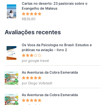
Cartas no deserto: 23 pastorais sobre o
Evangelho de Mateus
R$
39,60
Avaliação
5.00
de 5
Avaliações recentes
Os Voos da Psicologia no Brasil: Estudos e
práticas na aviação - livro 2
por google travel
Avalia
ção
3
de 5
As Aventuras da Cobra Esmeralda
por Diogo Vollstedt
Avaliação
5
de 5
As Aventuras da Cobra Esmeralda