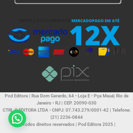
Pod Editora | Rua Dom Gerardo, 64 • Loja E • Pça Mauá| Rio de
Janeiro • RJ | CEP. 20090-030
CTRL C EDITORA LTDA • CNPJ: 07.743.279/0001-42 | Telefone:
(21) 2236-0844
© Todos direitos reservados | Pod Editora 2025 |