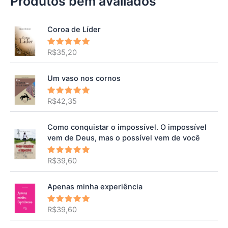
Produtos bem avaliados
Coroa de Líder
R$
35,20
Avaliação
5.00
de 5
Um vaso nos cornos
R$
42,35
Avaliação
5.00
de 5
Como conquistar o impossível. O impossível
vem de Deus, mas o possível vem de você
R$
39,60
Avaliação
5.00
de 5
Apenas minha experiência
R$
39,60
Avaliação
5.00
de 5