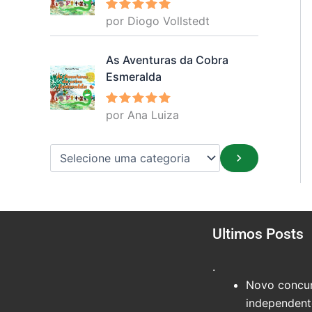
por Diogo Vollstedt
Avaliação
5
de 5
As Aventuras da Cobra
Esmeralda
por Ana Luiza
Avaliação
5
de 5
Ultimos Posts
.
Novo concur
independente