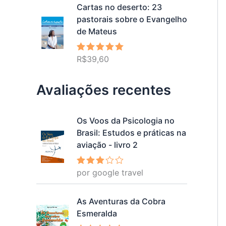
Cartas no deserto: 23
pastorais sobre o Evangelho
de Mateus
R$
39,60
Avaliação
5.00
de 5
Avaliações recentes
Os Voos da Psicologia no
Brasil: Estudos e práticas na
aviação - livro 2
por google travel
Avalia
ção
3
de 5
As Aventuras da Cobra
Esmeralda