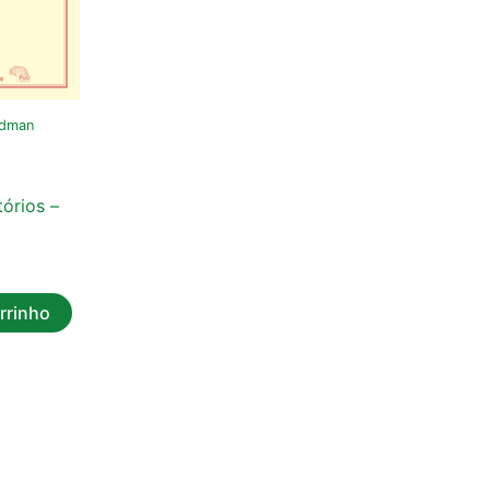
idman
tórios –
rrinho