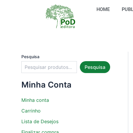
S
Ir
e
HOME
PUBL
para
l
o
e
conteúdo
c
i
o
n
e
u
Pesquisa
m
Pesquisa
a
c
a
Minha Conta
t
e
g
Minha conta
o
r
Carrinho
i
Lista de Desejos
a
Finalizar compra