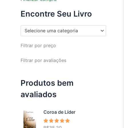
Encontre Seu Livro
Selecione uma categoria
Filtrar por preço
Filtrar por avaliações
Produtos bem
avaliados
Coroa de Líder
R$
35,20
Avaliação