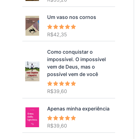
5.00
de 5
Um vaso nos cornos
R$
42,35
Avaliação
5.00
de 5
Como conquistar o
impossível. O impossível
vem de Deus, mas o
possível vem de você
R$
39,60
Avaliação
5.00
de 5
Apenas minha experiência
R$
39,60
Avaliação
5.00
de 5