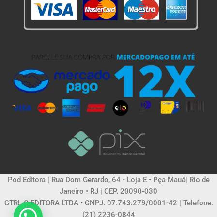
Pod Editora | Rua Dom Gerardo, 64 • Loja E • Pça Mauá| Rio de
Janeiro • RJ | CEP. 20090-030
CTRL C EDITORA LTDA • CNPJ: 07.743.279/0001-42 | Telefone:
(21) 2236-0844