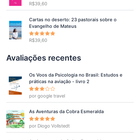
R$
39,60
Avaliação
5.00
de 5
Cartas no deserto: 23 pastorais sobre o
Evangelho de Mateus
R$
39,60
Avaliação
5.00
de 5
Avaliações recentes
Os Voos da Psicologia no Brasil: Estudos e
práticas na aviação - livro 2
por google travel
Avalia
ção
3
de 5
As Aventuras da Cobra Esmeralda
por Diogo Vollstedt
Avaliação
5
de 5