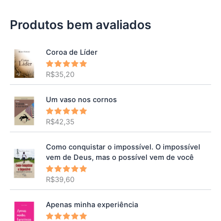
Produtos bem avaliados
Coroa de Líder
R$
35,20
Avaliação
5.00
de 5
Um vaso nos cornos
R$
42,35
Avaliação
5.00
de 5
Como conquistar o impossível. O impossível
vem de Deus, mas o possível vem de você
R$
39,60
Avaliação
5.00
de 5
Apenas minha experiência