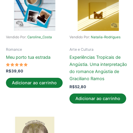
Vendido Por:
Caroline_Costa
Vendido Por:
Natalia-Rodrigues
Romance
Arte e Cultura
Meu porto tua estrada
Experiências Tropicais de
Angústia. Uma interpretação
Avaliação
R$
39,60
do romance Angústia de
5.00
de 5
Graciliano Ramos
Adicionar ao carrinho
R$
52,80
Adicionar ao carrinho