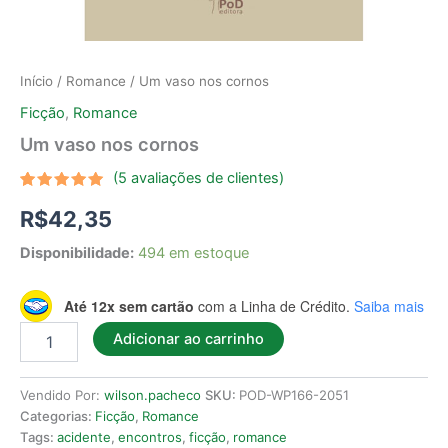
Início
/
Romance
/ Um vaso nos cornos
Ficção
,
Romance
Um vaso nos cornos
(
5
avaliações de clientes)
Avaliado
5
R$
42,35
como
5.00
de 5, com
baseado
Disponibilidade:
494 em estoque
em
avaliações
de
clientes
Até 12x sem cartão
com a Linha de Crédito.
Saiba mais
Adicionar ao carrinho
Vendido Por:
wilson.pacheco
SKU:
POD-WP166-2051
Categorias:
Ficção
,
Romance
Tags:
acidente
,
encontros
,
ficção
,
romance