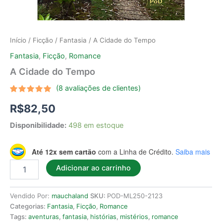
Início
/
Ficção
/
Fantasia
/ A Cidade do Tempo
Fantasia
,
Ficção
,
Romance
A Cidade do Tempo
(
8
avaliações de clientes)
Avaliado
8
R$
82,50
como
5.00
de 5, com
baseado
Disponibilidade:
498 em estoque
em
avaliações
de
clientes
Até 12x sem cartão
com a Linha de Crédito.
Saiba mais
Adicionar ao carrinho
Vendido Por:
mauchaland
SKU:
POD-ML250-2123
Categorias:
Fantasia
,
Ficção
,
Romance
Tags:
aventuras
,
fantasia
,
histórias
,
mistérios
,
romance