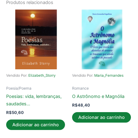
Produtos relacionados
Vendido Por:
Elizabeth_Storry
Vendido Por:
Maria_Fernandes
Poesia/Poema
Romance
Poesias: vida, lembranças,
O Astrônomo e Magnólia
saudades…
R$
48,40
R$
50,60
Adicionar ao carrinho
Adicionar ao carrinho