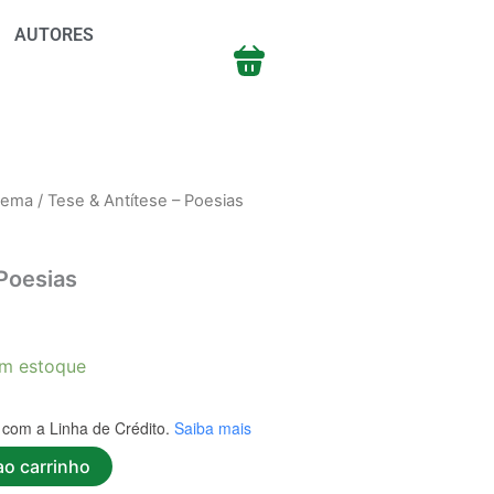
AUTORES
oema
/ Tese & Antítese – Poesias
 Poesias
m estoque
com a Linha de Crédito.
Saiba mais
ao carrinho