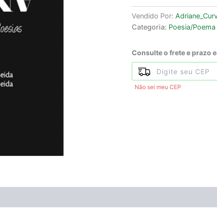
Vendido Por:
Adriane_Curv
Categoria:
Poesia/Poema
Consulte o frete e prazo 
Não sei meu CEP
ÃO
Avaliações (0)