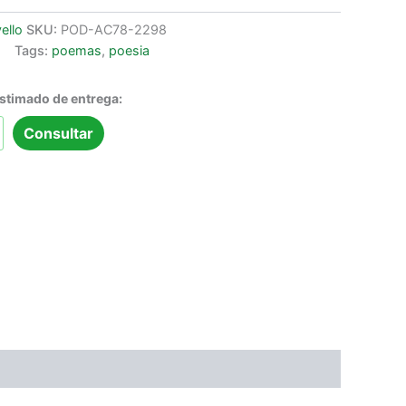
ello
SKU:
POD-AC78-2298
Tags:
poemas
,
poesia
estimado de entrega:
Consultar