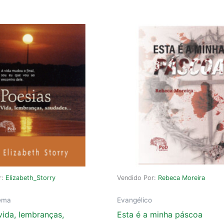
r:
Elizabeth_Storry
Vendido Por:
Rebeca Moreira
ema
Evangélico
vida, lembranças,
Esta é a minha páscoa