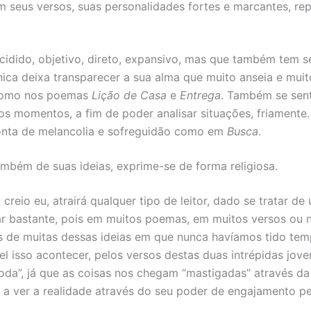
 seus versos, suas personalidades fortes e marcantes, rep
decidido, objetivo, direto, expansivo, mas que também te
nica deixa transparecer a sua alma que muito anseia e mui
a como nos poemas
Lição de Casa
e
Entrega
. Também se sent
os momentos, a fim de poder analisar situações, friamente.
ponta de melancolia e sofreguidão como em
Busca
.
também de suas ideias, exprime-se de forma religiosa.
 creio eu, atrairá qualquer tipo de leitor, dado se tratar d
sar bastante, pois em muitos poemas, em muitos versos o
s de muitas dessas ideias em que nunca havíamos tido te
l isso acontecer, pelos versos destas duas intrépidas jov
da”, já que as coisas nos chegam “mastigadas” através da
 ver a realidade através do seu poder de engajamento pel