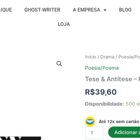
IQUE
GHOST-WRITER
A EMPRESA
BLOG
LOJA
Tese
Início
/
Drama
/
Poesia/P
&
Poesia/Poema
Antítese
-
Tese & Antítese –
Poesias
quantidade
R$
39,60
Disponibilidade:
500 e
Até 12x sem cartão
Adicionar 