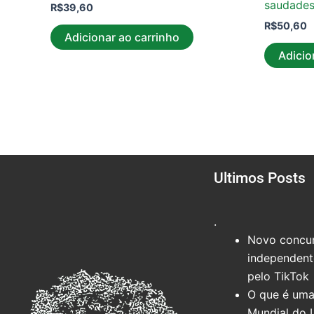
saudade
R$
39,60
R$
50,60
Adicionar ao carrinho
Adicio
Ultimos Posts
.
Novo concur
independente
pelo TikTok
O que é uma
Mundial do 