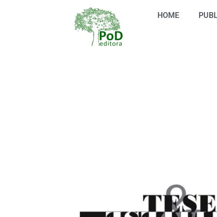
Ir
HOME
PUBL
para
o
conteúdo