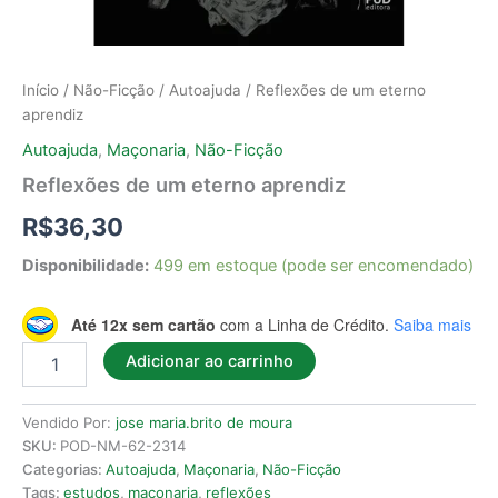
Início
/
Não-Ficção
/
Autoajuda
/ Reflexões de um eterno
aprendiz
Autoajuda
,
Maçonaria
,
Não-Ficção
Reflexões de um eterno aprendiz
R$
36,30
Disponibilidade:
499 em estoque (pode ser encomendado)
Até 12x sem cartão
com a Linha de Crédito.
Saiba mais
Adicionar ao carrinho
Vendido Por:
jose maria.brito de moura
SKU:
POD-NM-62-2314
Categorias:
Autoajuda
,
Maçonaria
,
Não-Ficção
Tags:
estudos
,
maçonaria
,
reflexões