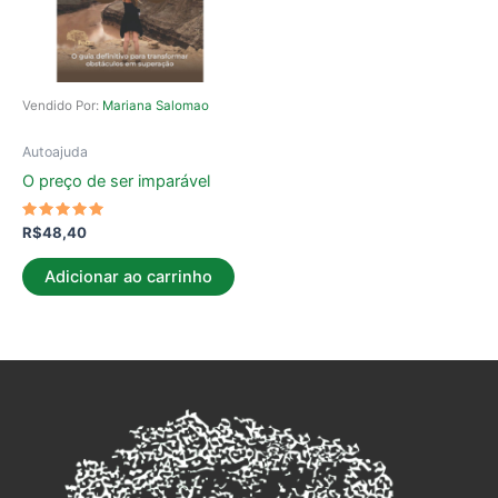
Vendido Por:
Mariana Salomao
Autoajuda
O preço de ser imparável
Avaliação
R$
48,40
5.00
de 5
Adicionar ao carrinho