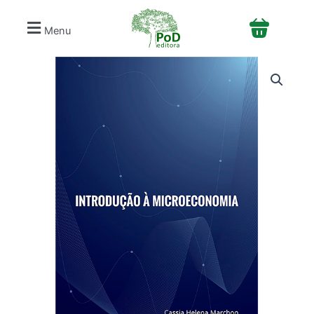
Ir
para
Menu
o
conteúdo
Introdução
à
microeconomia
quantidade