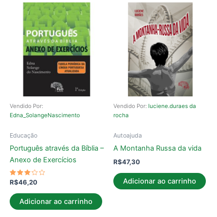
Vendido Por:
Vendido Por:
luciene.duraes da
Edna_SolangeNascimento
rocha
Educação
Autoajuda
Português através da Bíblia –
A Montanha Russa da vida
Anexo de Exercícios
R$
47,30
Adicionar ao carrinho
Avaliação
R$
46,20
3.00
de 5
Adicionar ao carrinho