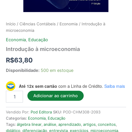
Início
/
Ciências Contábeis
/
Economia
/ Introdução à
microeconomia
Economia
,
Educação
Introdução à microeconomia
R$
63,80
Disponibilidade:
500 em estoque
Até 12x sem cartão
com a Linha de Crédito.
Saiba mais
Adicionar ao carrinho
Vendido Por:
Pod Editora
SKU:
POD-CHM308-2093
Categorias:
Economia
,
Educação
Tags:
álgebra linear
,
análise
,
aprendizado
,
artigos
,
conceitos
,
didático
,
diferenciação
,
entrevista
,
exercícios
,
microeconomia
,