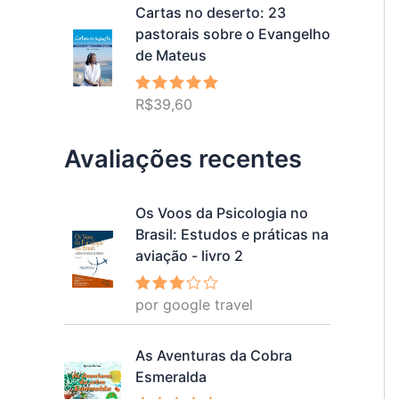
Cartas no deserto: 23
pastorais sobre o Evangelho
de Mateus
R$
39,60
Avaliação
5.00
de 5
Avaliações recentes
Os Voos da Psicologia no
Brasil: Estudos e práticas na
aviação - livro 2
por google travel
Avalia
ção
3
de 5
As Aventuras da Cobra
Esmeralda