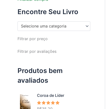
Encontre Seu Livro
Selecione uma categoria
Filtrar por preço
Filtrar por avaliações
Produtos bem
avaliados
Coroa de Líder
R$
35,20
Avaliação