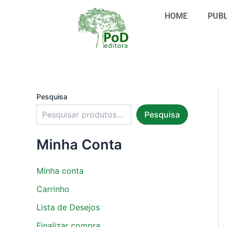
S
Ir
e
HOME
PUBL
para
l
o
e
conteúdo
c
i
o
n
e
u
Pesquisa
m
Pesquisa
a
c
a
Minha Conta
t
e
g
Minha conta
o
r
Carrinho
i
Lista de Desejos
a
Finalizar compra