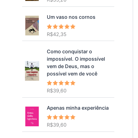
5.00
de 5
Um vaso nos cornos
R$
42,35
Avaliação
5.00
de 5
Como conquistar o
impossível. O impossível
vem de Deus, mas o
possível vem de você
R$
39,60
Avaliação
5.00
de 5
Apenas minha experiência
R$
39,60
Avaliação
5.00
de 5