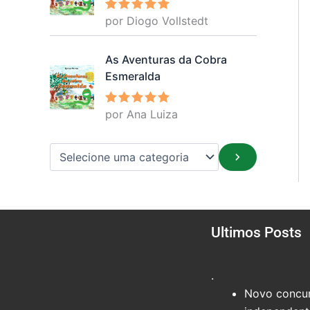
por Diogo Vollstedt
Avaliação
5
de 5
As Aventuras da Cobra
Esmeralda
por Ana Luiza
Avaliação
5
de 5
Ultimos Posts
.
Novo concur