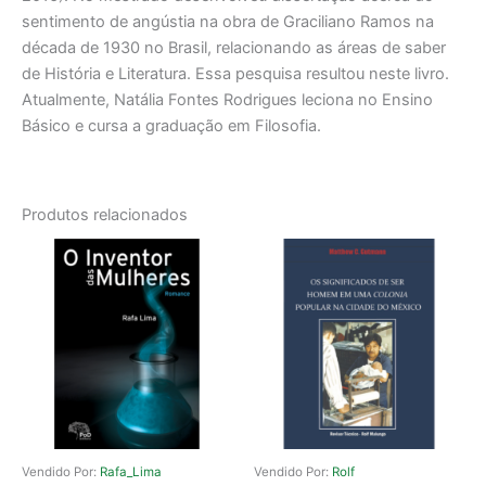
sentimento de angústia na obra de Graciliano Ramos na
década de 1930 no Brasil, relacionando as áreas de saber
de História e Literatura. Essa pesquisa resultou neste livro.
Atualmente, Natália Fontes Rodrigues leciona no Ensino
Básico e cursa a graduação em Filosofia.
Produtos relacionados
Vendido Por:
Rafa_Lima
Vendido Por:
Rolf