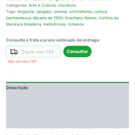
Categorias:
Arte e Cultura
,
Literatura
Tags:
Angústia
,
cangaço
,
cinema
,
coronelismo
,
cultura
bacharelesca
,
década de 1930
,
Graciliano Ramos
,
história da
literatura brasileira
,
melindrosas
,
romance
Consulte o frete e prazo estimado de entrega:
Consultar
Não sei meu CEP
Descrição
Informação adicional
DEGUSTAÇÃO
Avaliações (0)