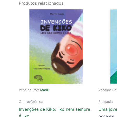
Produtos relacionados
Vendido Por:
Marili
Vendido Po
Conto/Crônica
Fantasia
Invenções de Kiko: lixo nem sempre
Uma jove
é lixo
R$
28,60