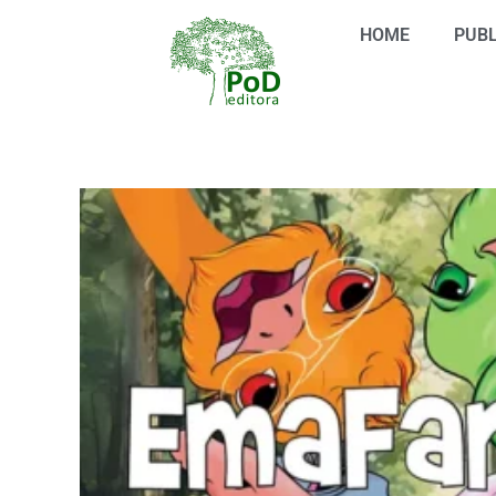
Ir
HOME
PUBL
para
o
conteúdo