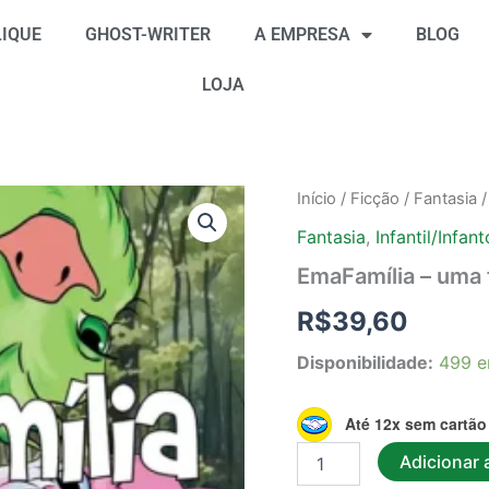
IQUE
GHOST-WRITER
A EMPRESA
BLOG
LOJA
EmaFamília
Início
/
Ficção
/
Fantasia
/
-
Fantasia
,
Infantil/Infan
uma
fábula
EmaFamília – uma 
quantidade
R$
39,60
Disponibilidade:
499 e
Até 12x sem cartão
Adicionar 