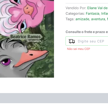
Vendido Por:
Eliane Val de
Categorias:
Fantasia
,
Infa
Tags:
amizade
,
aventura
,
Consulte o frete e prazo 
Não sei meu CEP
ÃO
Avaliações (0)