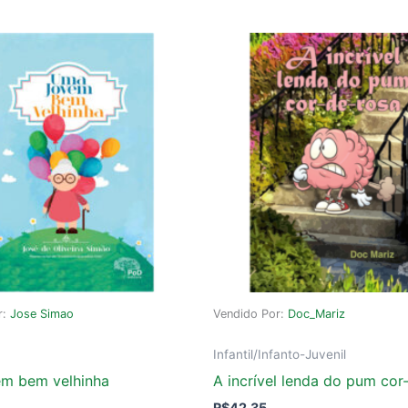
r:
Jose Simao
Vendido Por:
Doc_Mariz
Infantil/Infanto-Juvenil
m bem velhinha
A incrível lenda do pum cor
R$
42,35