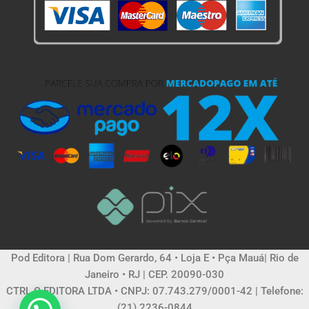
Pod Editora | Rua Dom Gerardo, 64 • Loja E • Pça Mauá| Rio de
Janeiro • RJ | CEP. 20090-030
CTRL C EDITORA LTDA • CNPJ: 07.743.279/0001-42 | Telefone:
(21) 2236-0844