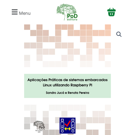
Ir
para
Menu
o
conteúdo
Aplicações
práticas
de
sistemas
embarcados
linux
utilizando
Raspberry
Pi
[E-
book]
quantidade