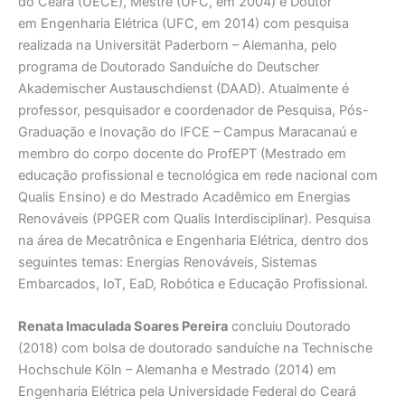
do Ceará (UECE), Mestre (UFC, em 2004) e Doutor
em Engenharia Elétrica (UFC, em 2014) com pesquisa
realizada na Universität Paderborn – Alemanha, pelo
programa de Doutorado Sanduíche do Deutscher
Akademischer Austauschdienst (DAAD). Atualmente é
professor, pesquisador e coordenador de Pesquisa, Pós-
Graduação e Inovação do IFCE – Campus Maracanaú e
membro do corpo docente do ProfEPT (Mestrado em
educação profissional e tecnológica em rede nacional com
Qualis Ensino) e do Mestrado Acadêmico em Energias
Renováveis (PPGER com Qualis Interdisciplinar). Pesquisa
na área de Mecatrônica e Engenharia Elétrica, dentro dos
seguintes temas: Energias Renováveis, Sistemas
Embarcados, IoT, EaD, Robótica e Educação Profissional.
Renata Imaculada Soares Pereira
concluiu Doutorado
(2018) com bolsa de doutorado sanduíche na Technische
Hochschule Köln – Alemanha e Mestrado (2014) em
Engenharia Elétrica pela Universidade Federal do Ceará