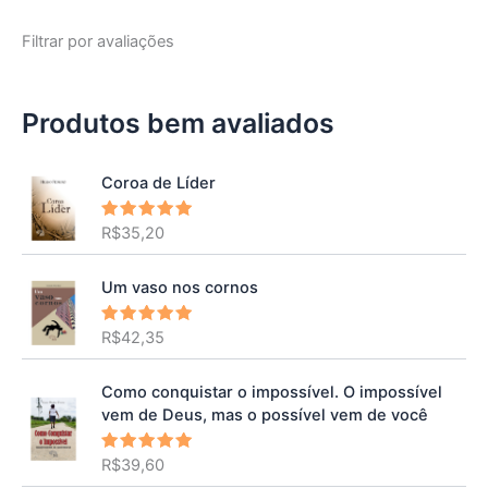
Filtrar por avaliações
Produtos bem avaliados
Coroa de Líder
R$
35,20
Avaliação
5.00
de 5
Um vaso nos cornos
R$
42,35
Avaliação
5.00
de 5
Como conquistar o impossível. O impossível
vem de Deus, mas o possível vem de você
R$
39,60
Avaliação
5.00
de 5