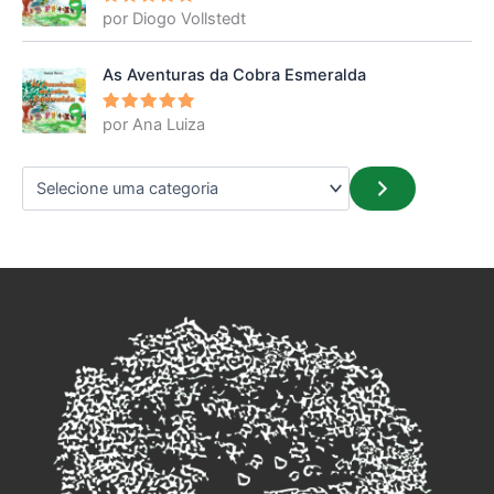
por Diogo Vollstedt
Avaliação
5
de 5
As Aventuras da Cobra Esmeralda
por Ana Luiza
Avaliação
5
de 5