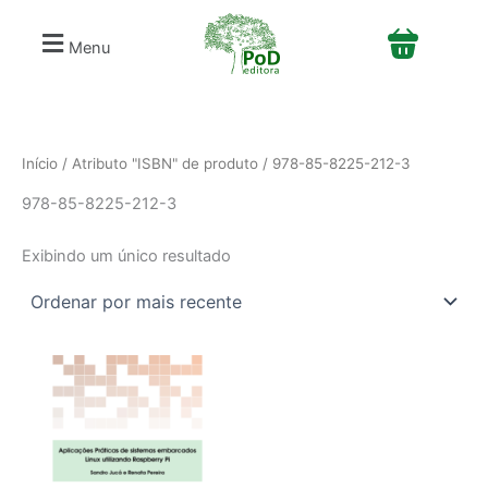
S
Ir
e
para
Menu
l
o
e
conteúdo
c
i
o
n
Início
/ Atributo "ISBN" de produto / 978-85-8225-212-3
e
978-85-8225-212-3
u
m
a
Exibindo um único resultado
c
a
t
e
g
o
r
i
a