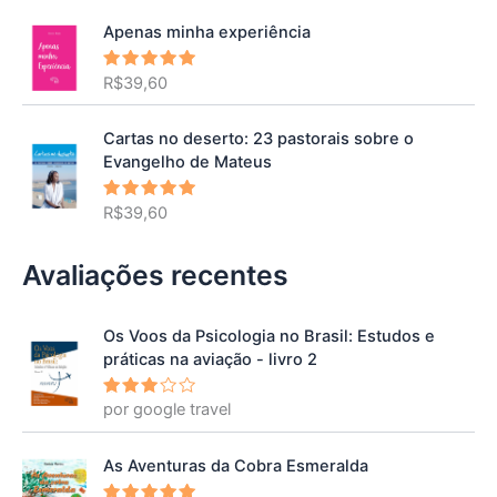
Apenas minha experiência
R$
39,60
Avaliação
5.00
de 5
Cartas no deserto: 23 pastorais sobre o
Evangelho de Mateus
R$
39,60
Avaliação
5.00
de 5
Avaliações recentes
Os Voos da Psicologia no Brasil: Estudos e
práticas na aviação - livro 2
por google travel
Avalia
ção
3
de 5
As Aventuras da Cobra Esmeralda