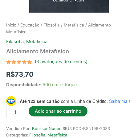
Início
/
Educação
/
Filosofia
/
Metafísica
/ Aliciamento
Metafísico
Filosofia
,
Metafísica
Aliciamento Metafísico
(
3
avaliações de clientes)
Avaliado
3
R$
73,70
como
5.00
de 5, com
baseado
Disponibilidade:
500 em estoque
em
avaliações
de
clientes
Até 12x sem cartão
com a Linha de Crédito.
Saiba mais
Adicionar ao carrinho
Vendido Por:
BenilsonNunes
SKU:
POD-BSN196-2033
Categorias:
Filosofia
,
Metafísica