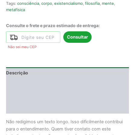
Tags:
consciência
,
corpo
,
existencialismo
,
filosofia
,
mente
,
metafísica
Consulte o frete e prazo estimado de entrega:
Consultar
Não sei meu CEP
Descrição
Informação adicional
DEGUSTAÇÃO
Avaliações (3)
Não redigimos um texto longo. Isso dificilmente contribui
para o entendimento. Quem tiver contato com este