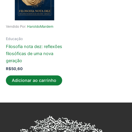
Vendido Por:
HaroldoMardem
Educação
Filosofia nota dez: reflexões
filosóficas de uma nova
geração
R$
50,60
Adicionar ao carrinho