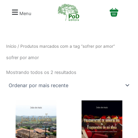
Classificado
S
Ir
por
e
mais
para
Menu
recente
l
o
e
conteúdo
c
i
o
n
Início
/ Produtos marcados com a tag “sofrer por amor”
e
sofrer por amor
u
m
a
Mostrando todos os 2 resultados
c
a
t
e
g
o
r
i
a