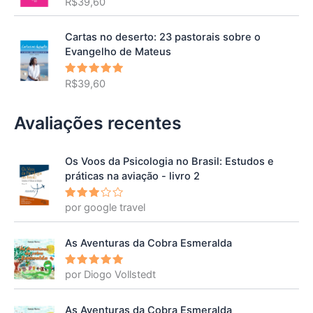
R$
39,60
Avaliação
5.00
de 5
Cartas no deserto: 23 pastorais sobre o
Evangelho de Mateus
R$
39,60
Avaliação
5.00
de 5
Avaliações recentes
Os Voos da Psicologia no Brasil: Estudos e
práticas na aviação - livro 2
por google travel
Avalia
ção
3
de 5
As Aventuras da Cobra Esmeralda
por Diogo Vollstedt
Avaliação
5
de 5
As Aventuras da Cobra Esmeralda