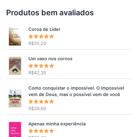
Produtos bem avaliados
Coroa de Líder
R$
35,20
Avaliação
5.00
de 5
Um vaso nos cornos
R$
42,35
Avaliação
5.00
de 5
Como conquistar o impossível. O impossível
vem de Deus, mas o possível vem de você
R$
39,60
Avaliação
5.00
de 5
Apenas minha experiência