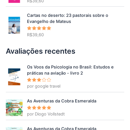
R$
39,60
Avaliação
5.00
de 5
Cartas no deserto: 23 pastorais sobre o
Evangelho de Mateus
R$
39,60
Avaliação
5.00
de 5
Avaliações recentes
Os Voos da Psicologia no Brasil: Estudos e
práticas na aviação - livro 2
por google travel
Avalia
ção
3
de 5
As Aventuras da Cobra Esmeralda
por Diogo Vollstedt
Avaliação
5
de 5
As Aventuras da Cobra Esmeralda