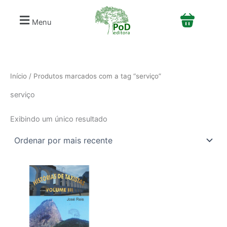
S
Ir
e
para
Menu
l
o
e
conteúdo
c
i
o
n
Início
/ Produtos marcados com a tag “serviço”
e
serviço
u
m
a
Exibindo um único resultado
c
a
t
e
g
o
r
i
a