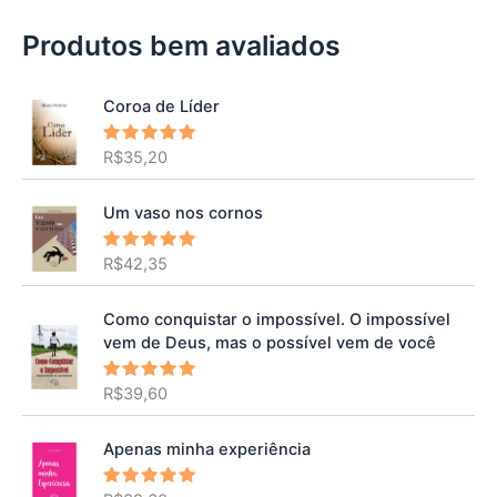
Produtos bem avaliados
Coroa de Líder
R$
35,20
Avaliação
5.00
de 5
Um vaso nos cornos
R$
42,35
Avaliação
5.00
de 5
Como conquistar o impossível. O impossível
vem de Deus, mas o possível vem de você
R$
39,60
Avaliação
5.00
de 5
Apenas minha experiência